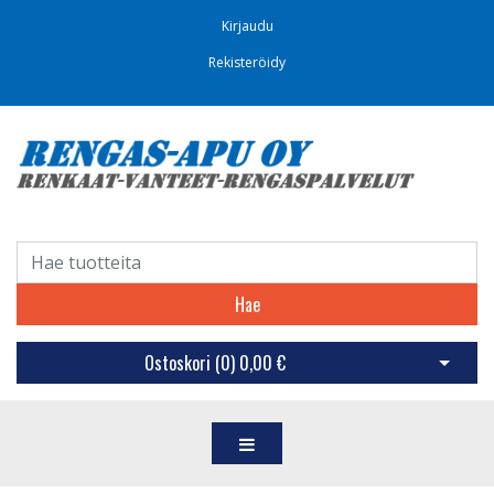
Kirjaudu
Rekisteröidy
Hae
Ostoskori (
0
)
0,00 €
Avaa os