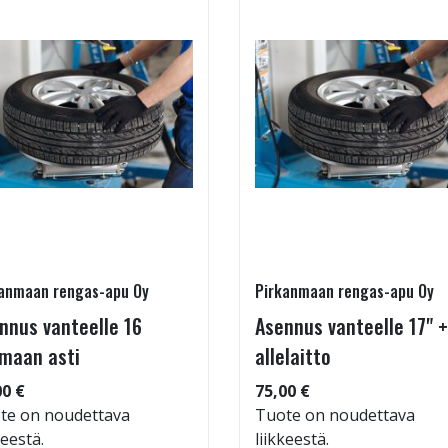
anmaan rengas-apu Oy
Pirkanmaan rengas-apu Oy
nnus vanteelle 16
Asennus vanteelle 17" +
maan asti
allelaitto
00 €
75,00 €
te on noudettava
Tuote on noudettava
keestä.
liikkeestä.