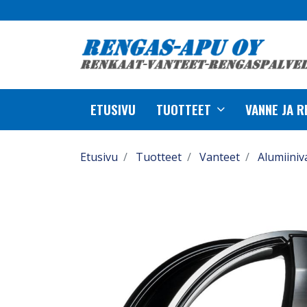
ETUSIVU
TUOTTEET
VANNE JA 
Etusivu
Tuotteet
Vanteet
Alumiiniv