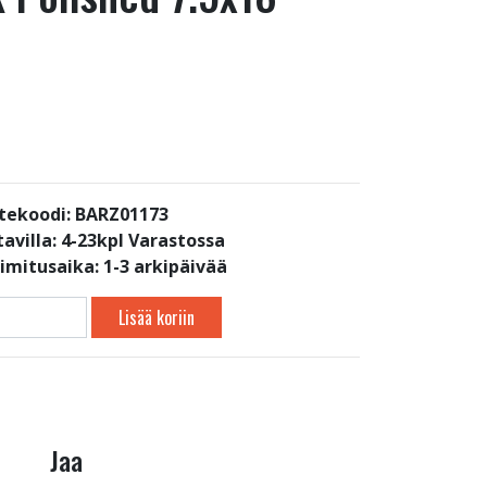
tekoodi: BARZ01173
avilla:
4-23kpl Varastossa
oimitusaika: 1-3 arkipäivää
Lisää koriin
Jaa