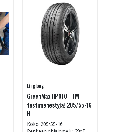
Linglong
Pirkanmaa
GreenMax HP010 - TM-
Asennus 
testimenestyjä! 205/55-16
allelaitt
H
85,00 €
Tuote on
Koko: 205/55-16
liikkeestä
Renkaan ohiajomelu: 69dB