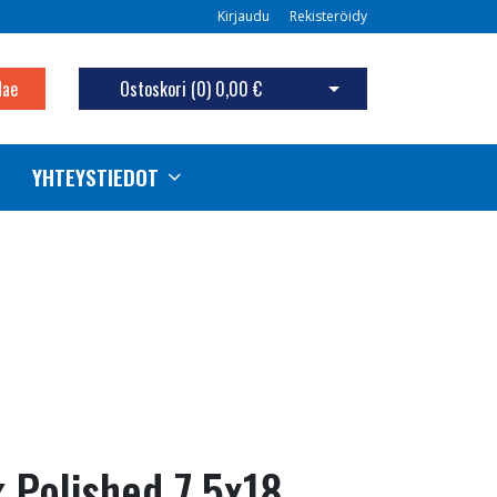
Kirjaudu
Rekisteröidy
Hae
Ostoskori (
0
)
0,00 €
Avaa ostoskori
YHTEYSTIEDOT
 Polished 7.5x18