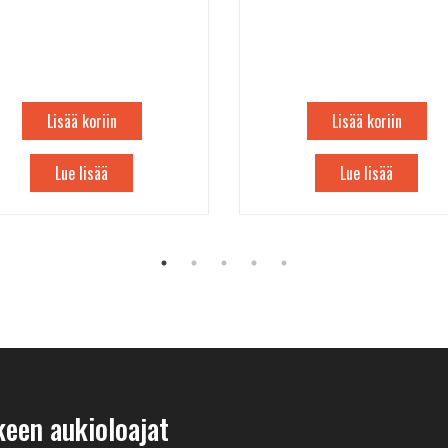
Lisää koriin
Lisää koriin
Lue lisää
Lue lisää
keen aukioloajat