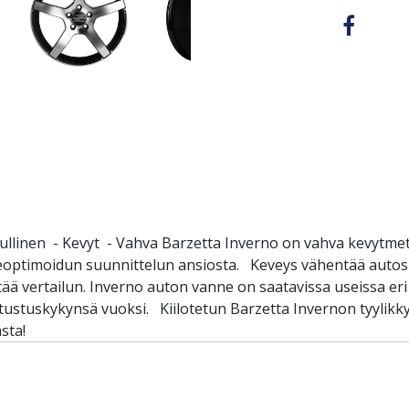
ullinen - Kevyt - Vahva Barzetta Inverno on vahva kevytmeta
eoptimoidun suunnittelun ansiosta. Keveys vähentää autosi
ää vertailun. Inverno auton vanne on saatavissa useissa eri
stustuskykynsä vuoksi. Kiilotetun Barzetta Invernon tyylikk
sta!