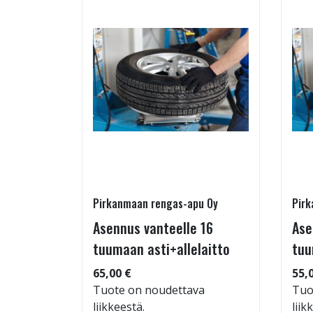
Pirkanmaan rengas-apu Oy
Pirk
- ja
Asennus vanteelle 16
Ase
estys
tuumaan asti+allelaitto
tuu
65,00 €
55,
Tuote on noudettava
Tuo
liikkeestä.
liik
: 71dB