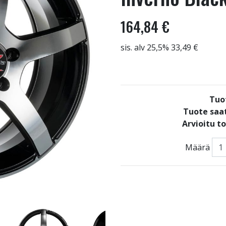
164,84 €
sis. alv 25,5% 33,49 €
Tuo
Tuote saat
Arvioitu t
Määrä