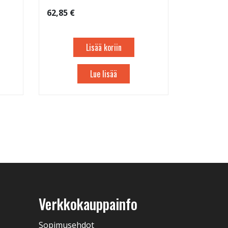
62,85 €
Lisää koriin
Lue lisää
Verkkokauppainfo
Sopimusehdot