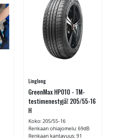
Linglong
Pirkanmaa
GreenMax HP010 - TM-
Asennus 
testimenestyjä! 205/55-16
allelaitt
H
85,00 €
Tuote on
Koko: 205/55-16
liikkeestä
Renkaan ohiajomelu: 69dB
Renkaan kantavuus: 91