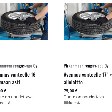
anmaan rengas-apu Oy
Pirkanmaan rengas-apu Oy
nnus vanteelle 16
Asennus vanteelle 17" +
maan asti
allelaitto
00 €
75,00 €
te on noudettava
Tuote on noudettava
keestä.
liikkeestä.