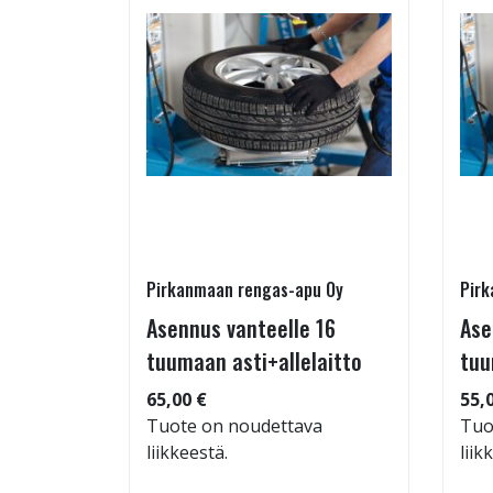
Pirkanmaan rengas-apu Oy
Pirk
 TM-
Asennus vanteelle 16
Ase
95/60-15
tuumaan asti+allelaitto
tuu
65,00 €
55,
Tuote on noudettava
Tuo
liikkeestä.
liik
: 71dB
 88