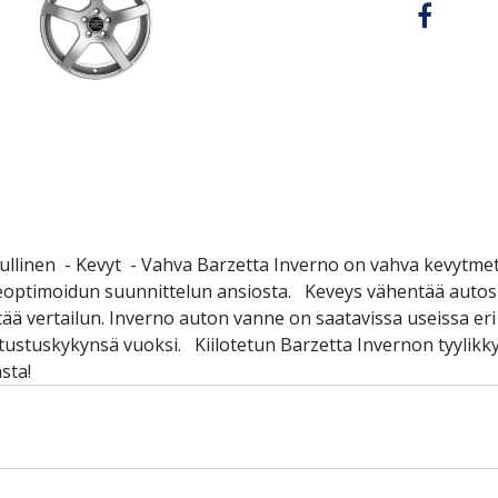
ullinen - Kevyt - Vahva Barzetta Inverno on vahva kevytmeta
eoptimoidun suunnittelun ansiosta. Keveys vähentää autosi
ää vertailun. Inverno auton vanne on saatavissa useissa eri
stustuskykynsä vuoksi. Kiilotetun Barzetta Invernon tyylikk
sta!