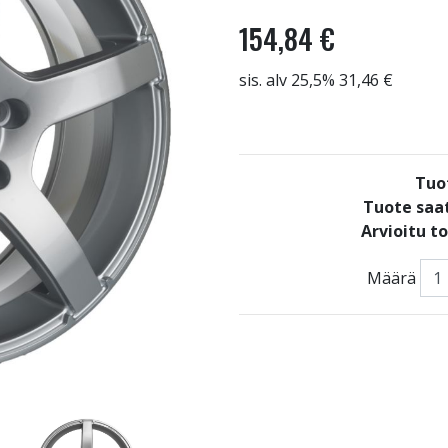
154,84 €
sis. alv 25,5% 31,46 €
Tuo
Tuote saat
Arvioitu t
Määrä