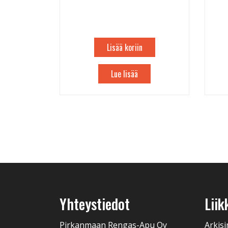
Lisää koriin
Lue lisää
Yhteystiedot
Liik
Pirkanmaan Rengas-Apu Oy
Arkisi