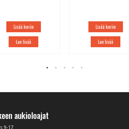
Lisää koriin
Lisää koriin
Lue lisää
Lue lisää
keen aukioloajat
n: 9-17