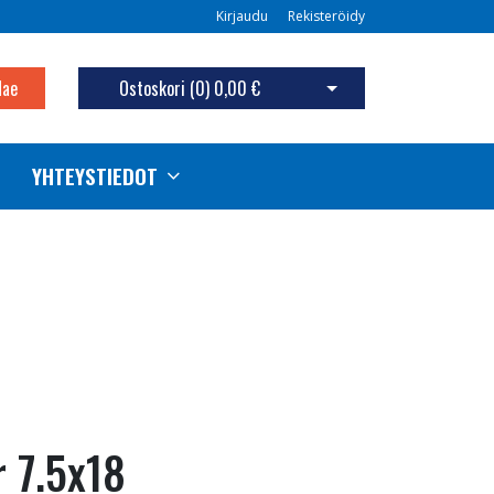
Kirjaudu
Rekisteröidy
Hae
Ostoskori (
0
)
0,00 €
Avaa ostoskori
YHTEYSTIEDOT
r 7.5x18