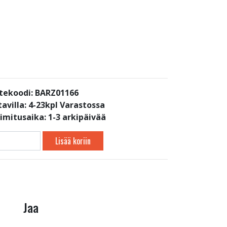
tekoodi: BARZ01166
avilla:
4-23kpl Varastossa
oimitusaika: 1-3 arkipäivää
Lisää koriin
Jaa