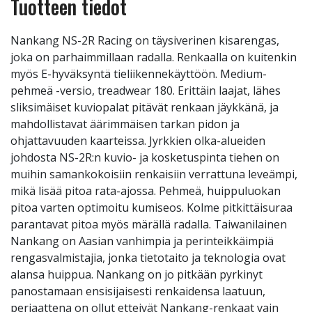
Tuotteen tiedot
Nankang NS-2R Racing on täysiverinen kisarengas,
joka on parhaimmillaan radalla. Renkaalla on kuitenkin
myös E-hyväksyntä tieliikennekäyttöön. Medium-
pehmeä -versio, treadwear 180. Erittäin laajat, lähes
sliksimäiset kuviopalat pitävät renkaan jäykkänä, ja
mahdollistavat äärimmäisen tarkan pidon ja
ohjattavuuden kaarteissa. Jyrkkien olka-alueiden
johdosta NS-2R:n kuvio- ja kosketuspinta tiehen on
muihin samankokoisiin renkaisiin verrattuna leveämpi,
mikä lisää pitoa rata-ajossa. Pehmeä, huippuluokan
pitoa varten optimoitu kumiseos. Kolme pitkittäisuraa
parantavat pitoa myös märällä radalla. Taiwanilainen
Nankang on Aasian vanhimpia ja perinteikkäimpiä
rengasvalmistajia, jonka tietotaito ja teknologia ovat
alansa huippua. Nankang on jo pitkään pyrkinyt
panostamaan ensisijaisesti renkaidensa laatuun,
periaattena on ollut etteivät Nankang-renkaat vain