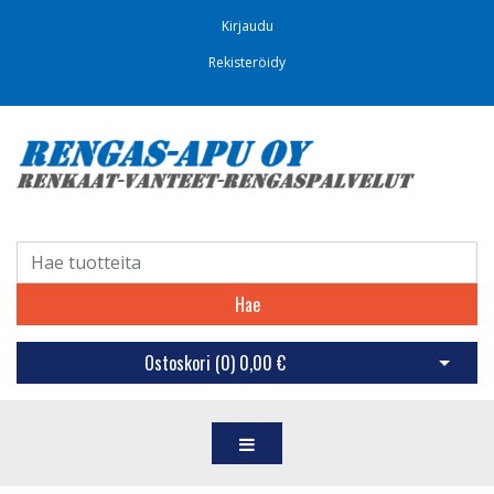
Kirjaudu
Rekisteröidy
Hae
Ostoskori (
0
)
0,00 €
Avaa os