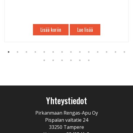
Lisää koriin
Lue lisää
Yhteystiedot
Pirkanmaan Rengas-Apu Oy
Pispalan valtatie 24
33250 Tampere