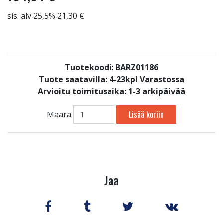
sis. alv 25,5% 21,30 €
Tuotekoodi: BARZ01186
Tuote saatavilla:
4-23kpl Varastossa
Arvioitu toimitusaika: 1-3 arkipäivää
Lisää koriin
Määrä
Jaa