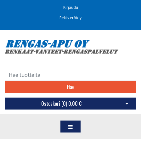
Kirjaudu
Rekisteröidy
Hae
Ostoskori (
0
)
0,00 €
Avaa os