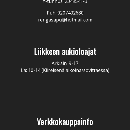
Y-tunnus: 2349541-3
Puh. 0207402680
rengasapu@hotmail.com
Liikkeen aukioloajat
Arkisin: 9-17
La: 10-14 (Kiireisenä aikoina/sovittaessa)
Verkkokauppainfo