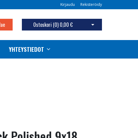
Kirjaudu
Rekisteröidy
Hae
Ostoskori (
0
)
0,00 €
Avaa ostoskori
YHTEYSTIEDOT
ck Polished 9x18