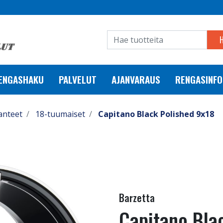
RENGASHAKU
PALVELUT
AJANVARAUS
RENGASINFO
anteet
18-tuumaiset
Capitano Black Polished 9x18
Barzetta
Capitano Bla