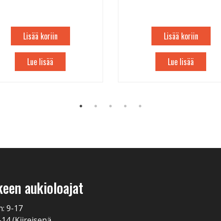
Lisää koriin
Lisää koriin
Lue lisää
Lue lisää
keen aukioloajat
n: 9-17
-14 (Kiireisenä