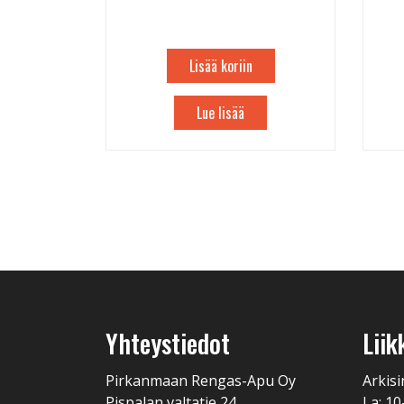
Lisää koriin
Lue lisää
Yhteystiedot
Liik
Pirkanmaan Rengas-Apu Oy
Arkisi
Pispalan valtatie 24
La: 10