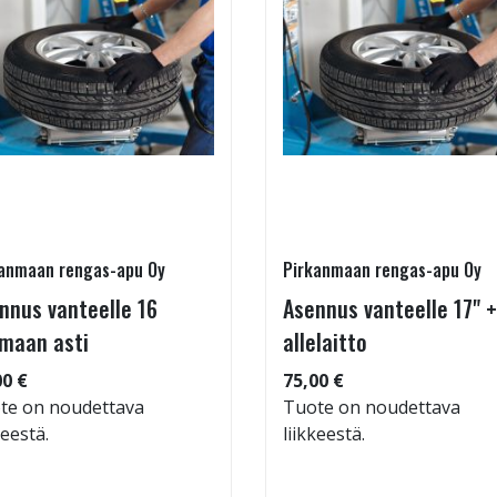
anmaan rengas-apu Oy
Pirkanmaan rengas-apu Oy
nnus vanteelle 16
Asennus vanteelle 17" +
maan asti
allelaitto
00 €
75,00 €
te on noudettava
Tuote on noudettava
keestä.
liikkeestä.