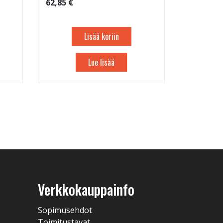
62,85 €
Lisää koriin
Lue lisää
Verkkokauppainfo
Sopimusehdot
Toimitustavat