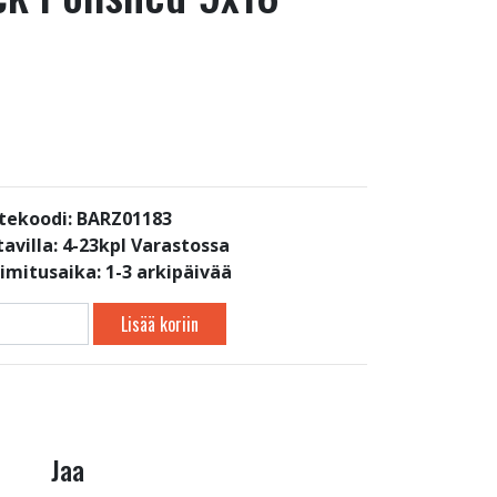
tekoodi: BARZ01183
avilla:
4-23kpl Varastossa
oimitusaika: 1-3 arkipäivää
Lisää koriin
Jaa