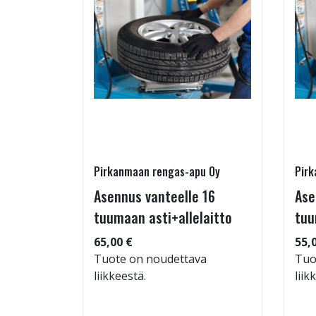
Pirkanmaan rengas-apu Oy
Pirk
16 T
Asennus vanteelle 16
Ase
tuumaan asti+allelaitto
tuu
 94
65,00 €
55,
Tuote on noudettava
Tuo
liikkeestä.
liik