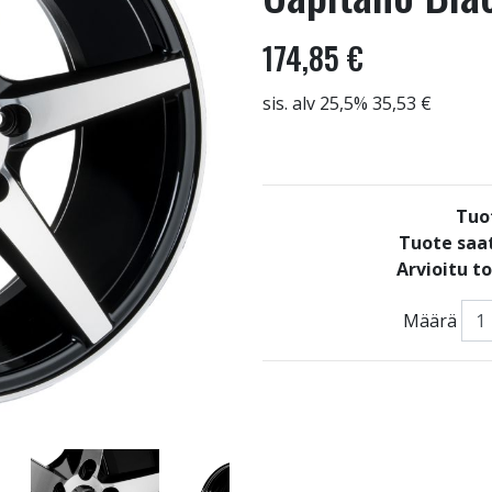
174,85 €
sis. alv 25,5% 35,53 €
Tuo
Tuote saat
Arvioitu t
Määrä