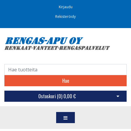
Kirjaudu
Rekisteröidy
Hae
Ostoskori (
0
)
0,00 €
Avaa os