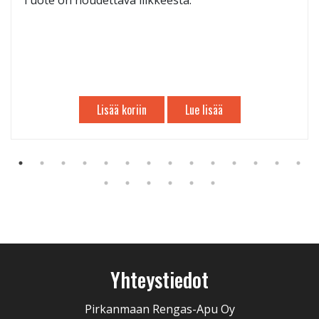
Tuote on noudettava liikkeestä.
Lisää koriin
Lue lisää
Yhteystiedot
Pirkanmaan Rengas-Apu Oy