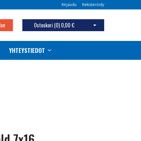
Kirjaudu
Rekisteröidy
Hae
Ostoskori (
0
)
0,00 €
Avaa ostoskori
YHTEYSTIEDOT
ld 7x16