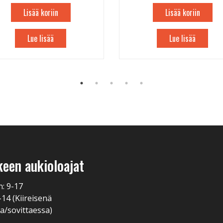
Lisää koriin
Lisää koriin
Lue lisää
Lue lisää
keen aukioloajat
n: 9-17
-14 (Kiireisenä
a/sovittaessa)