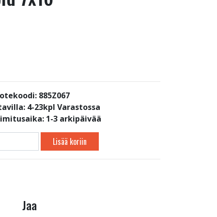
otekoodi: 885Z067
avilla:
4-23kpl Varastossa
oimitusaika: 1-3 arkipäivää
Lisää koriin
Jaa