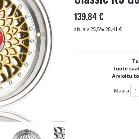
139,84 €
sis. alv 25,5% 28,41 €
Tu
Tuote saat
Arvioitu t
Määrä