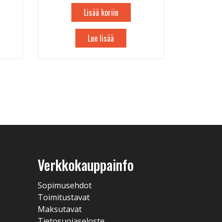
Lisää koriin
Lue lisää
Verkkokauppainfo
Sopimusehdot
Toimitustavat
Maksutavat
Tietosuojaseloste