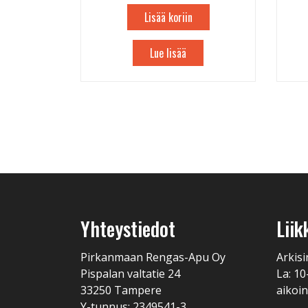
Lisää koriin
Lue lisää
Yhteystiedot
Liik
Pirkanmaan Rengas-Apu Oy
Arkisi
Pispalan valtatie 24
La: 10
33250 Tampere
aikoin
Y-tunnus: 2349541-3