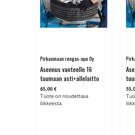
Pirkanmaan rengas-apu Oy
Pirk
- ja
Asennus vanteelle 16
Ase
estys
tuumaan asti+allelaitto
tuu
65,00 €
55,
Tuote on noudettava
Tuo
liikkeestä.
liik
: 71dB
 94