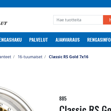
RENGASHAKU
PALVELUT
AJANVARAUS
RENGASINFO
anteet
16-tuumaiset
Classic RS Gold 7x16
885
Classic RS Go