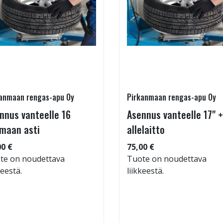
anmaan rengas-apu Oy
Pirkanmaan rengas-apu Oy
nnus vanteelle 16
Asennus vanteelle 17" +
maan asti
allelaitto
00 €
75,00 €
te on noudettava
Tuote on noudettava
keestä.
liikkeestä.