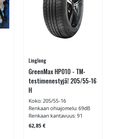
Linglong
Pirkanmaa
GreenMax HP010 - TM-
Asennus 
testimenestyjä! 205/55-16
allelaitt
H
85,00 €
Tuote on
Koko: 205/55-16
liikkeestä
Renkaan ohiajomelu: 69dB
Renkaan kantavuus: 91
62,85 €