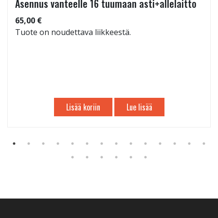
Asennus vanteelle 16 tuumaan asti+allelaitto
65,00 €
Tuote on noudettava liikkeestä.
Lisää koriin
Lue lisää