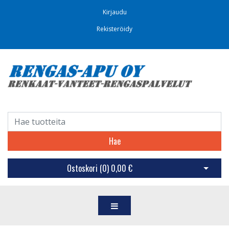
Kirjaudu
Rekisteröidy
Hae
Ostoskori (
0
)
0,00 €
Avaa os