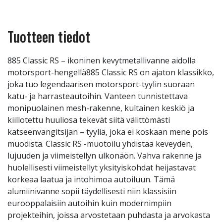
Tuotteen tiedot
885 Classic RS – ikoninen kevytmetallivanne aidolla
motorsport-hengellä885 Classic RS on ajaton klassikko,
joka tuo legendaarisen motorsport-tyylin suoraan
katu- ja harrasteautoihin. Vanteen tunnistettava
monipuolainen mesh-rakenne, kultainen keskiö ja
kiillotettu huuliosa tekevät siitä välittömästi
katseenvangitsijan – tyyliä, joka ei koskaan mene pois
muodista. Classic RS -muotoilu yhdistää keveyden,
lujuuden ja viimeistellyn ulkonäön. Vahva rakenne ja
huolellisesti viimeistellyt yksityiskohdat heijastavat
korkeaa laatua ja intohimoa autoiluun. Tämä
alumiinivanne sopii täydellisesti niin klassisiin
eurooppalaisiin autoihin kuin modernimpiin
projekteihin, joissa arvostetaan puhdasta ja arvokasta