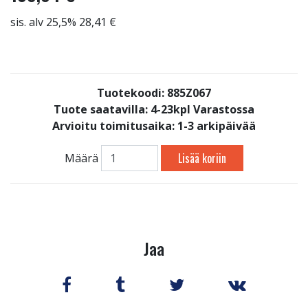
sis. alv 25,5% 28,41 €
Tuotekoodi: 885Z067
Tuote saatavilla:
4-23kpl Varastossa
Arvioitu toimitusaika: 1-3 arkipäivää
Lisää koriin
Määrä
Jaa