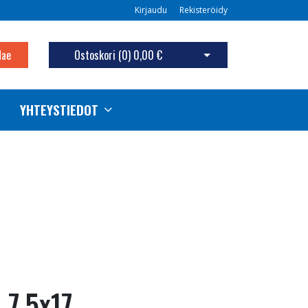
Kirjaudu
Rekisteröidy
Hae
Ostoskori (
0
)
0,00 €
Avaa ostoskori
YHTEYSTIEDOT
 7.5x17