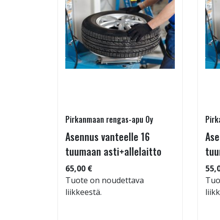
Pirkanmaan rengas-apu Oy
Pirk
- ja
Asennus vanteelle 16
Ase
estys
tuumaan asti+allelaitto
tuu
65,00 €
55,
Tuote on noudettava
Tuo
liikkeestä.
liik
: 71dB
 94