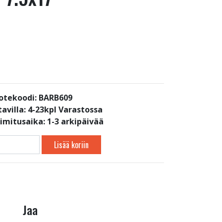
otekoodi: BARB609
avilla:
4-23kpl Varastossa
oimitusaika: 1-3 arkipäivää
Lisää koriin
Jaa