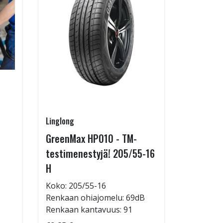
Linglong
Pirkanmaa
GreenMax HP010 - TM-
Asennus 
testimenestyjä! 205/55-16
allelaitt
H
85,00 €
Tuote on
Koko: 205/55-16
liikkeestä
Renkaan ohiajomelu: 69dB
Renkaan kantavuus: 91