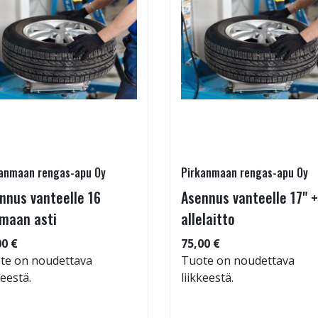
anmaan rengas-apu Oy
Pirkanmaan rengas-apu Oy
nnus vanteelle 16
Asennus vanteelle 17" +
maan asti
allelaitto
00 €
75,00 €
te on noudettava
Tuote on noudettava
keestä.
liikkeestä.