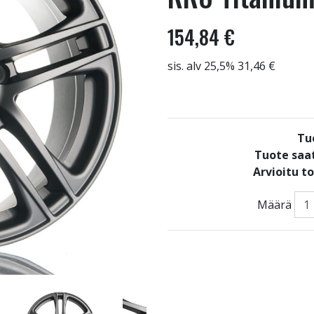
154,84 €
sis. alv 25,5% 31,46 €
Tu
Tuote saat
Arvioitu t
Määrä