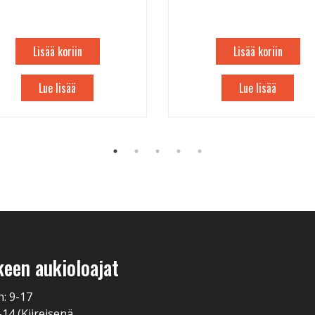
Lisää koriin
Lisää koriin
Lue lisää
Lue lisää
keen aukioloajat
n: 9-17
-14 (Kiireisenä