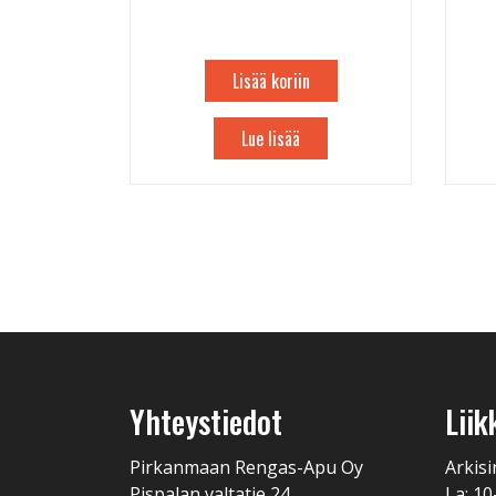
Lisää koriin
Lue lisää
Yhteystiedot
Liik
Pirkanmaan Rengas-Apu Oy
Arkisi
Pispalan valtatie 24
La: 10