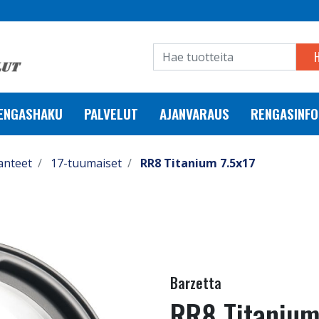
RENGASHAKU
PALVELUT
AJANVARAUS
RENGASINFO
anteet
17-tuumaiset
RR8 Titanium 7.5x17
Barzetta
RR8 Titanium