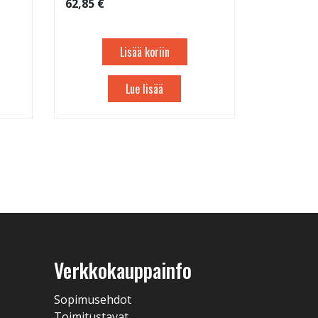
62,85 €
Lisää koriin
Lue lisää
Verkkokauppainfo
Sopimusehdot
Toimitustavat