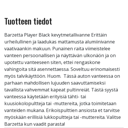
Tuotteen tiedot
Barzetta Player Black kevytmetallivanne Erittäin
urheilullinen ja laadukas mattamusta alumiinivanne
vaativaankin makuun. Punainen raita viimeistelee
vanteen persoonallisen ja näyttävän ulkonäön ja on
upotettu vanteeseen siten, ettei rengaskone
vahingoita sitä asennettaessa. Soveltuu erinomaisesti
myös talvikäyttöön. Huom. Tässä auton vanteessa on
parhaan mahdollisen lujuuden saavuttamiseksi
tavallista vahvemmat kapeat pultinreiät. Tästä syystä
vanteessa käytetään erityisiä tähti- tai
kuusiokolopultteja tai -muttereita, jotka toimitetaan
vanteiden mukana. Erikoispulttien ansiosta et tarvitse
myöskään erillisiä lukkopultteja tai -muttereita. Valitse
Barzetta kun vaadit parasta!