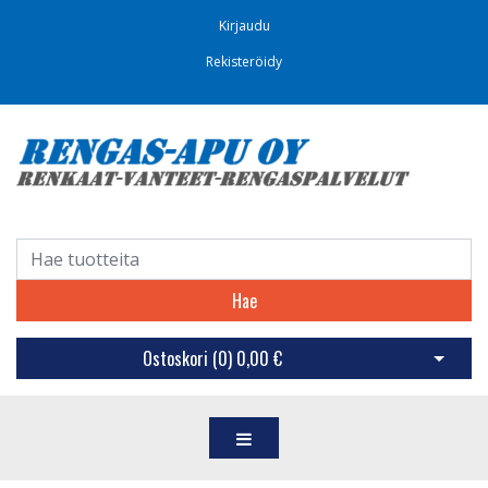
Kirjaudu
Rekisteröidy
Hae
Ostoskori (
0
)
0,00 €
Avaa os