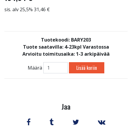
sis. alv 25,5% 31,46 €
Tuotekoodi: BARY203
Tuote saatavilla:
4-23kpl Varastossa
Arvioitu toimitusaika: 1-3 arkipäivää
Lisää koriin
Määrä
Jaa