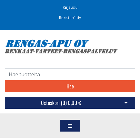
Kirjaudu
Rekisteröidy
Hae
Ostoskori (
0
)
0,00 €
Avaa os