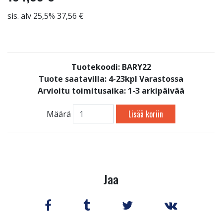
sis. alv 25,5% 37,56 €
Tuotekoodi: BARY22
Tuote saatavilla:
4-23kpl Varastossa
Arvioitu toimitusaika: 1-3 arkipäivää
Lisää koriin
Määrä
Jaa