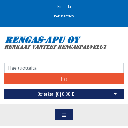
Kirjaudu
Rekisteröidy
Hae
Ostoskori (
0
)
0,00 €
Avaa os