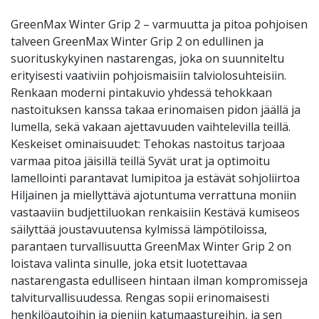
GreenMax Winter Grip 2 – varmuutta ja pitoa pohjoisen
talveen GreenMax Winter Grip 2 on edullinen ja
suorituskykyinen nastarengas, joka on suunniteltu
erityisesti vaativiin pohjoismaisiin talviolosuhteisiin.
Renkaan moderni pintakuvio yhdessä tehokkaan
nastoituksen kanssa takaa erinomaisen pidon jäällä ja
lumella, sekä vakaan ajettavuuden vaihtelevilla teillä.
Keskeiset ominaisuudet: Tehokas nastoitus tarjoaa
varmaa pitoa jäisillä teillä Syvät urat ja optimoitu
lamellointi parantavat lumipitoa ja estävät sohjoliirtoa
Hiljainen ja miellyttävä ajotuntuma verrattuna moniin
vastaaviin budjettiluokan renkaisiin Kestävä kumiseos
säilyttää joustavuutensa kylmissä lämpötiloissa,
parantaen turvallisuutta GreenMax Winter Grip 2 on
loistava valinta sinulle, joka etsit luotettavaa
nastarengasta edulliseen hintaan ilman kompromisseja
talviturvallisuudessa. Rengas sopii erinomaisesti
henkilöautoihin ja pieniin katumaastureihin, ja sen