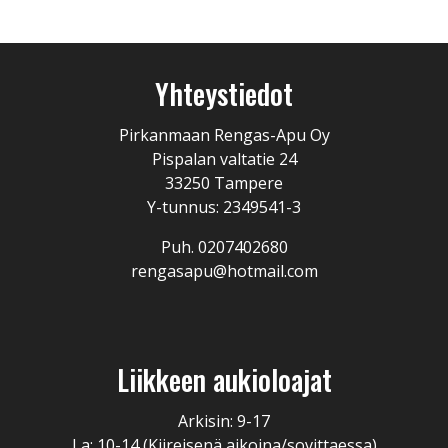
Yhteystiedot
Pirkanmaan Rengas-Apu Oy
Pispalan valtatie 24
33250 Tampere
Y-tunnus: 2349541-3
Puh. 0207402680
rengasapu@hotmail.com
Liikkeen aukioloajat
Arkisin: 9-17
La: 10-14 (Kiireisenä aikoina/sovittaessa)