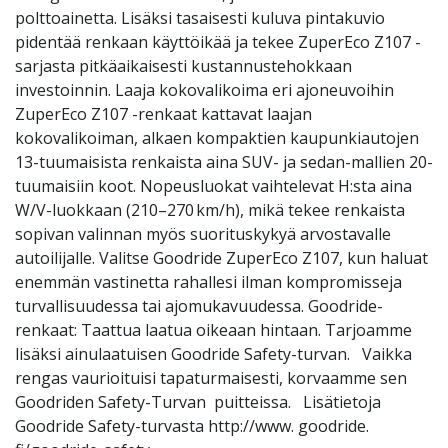
polttoainetta. Lisäksi tasaisesti kuluva pintakuvio
pidentää renkaan käyttöikää ja tekee ZuperEco Z107 -
sarjasta pitkäaikaisesti kustannustehokkaan
investoinnin. Laaja kokovalikoima eri ajoneuvoihin
ZuperEco Z107 -renkaat kattavat laajan
kokovalikoiman, alkaen kompaktien kaupunkiautojen
13-tuumaisista renkaista aina SUV- ja sedan-mallien 20-
tuumaisiin koot. Nopeusluokat vaihtelevat H:sta aina
W/V-luokkaan (210–270 km/h), mikä tekee renkaista
sopivan valinnan myös suorituskykyä arvostavalle
autoilijalle. Valitse Goodride ZuperEco Z107, kun haluat
enemmän vastinetta rahallesi ilman kompromisseja
turvallisuudessa tai ajomukavuudessa. Goodride-
renkaat: Taattua laatua oikeaan hintaan. Tarjoamme
lisäksi ainulaatuisen Goodride Safety-turvan. Vaikka
rengas vaurioituisi tapaturmaisesti, korvaamme sen
Goodriden Safety-Turvan puitteissa. Lisätietoja
Goodride Safety-turvasta http://www. goodride.