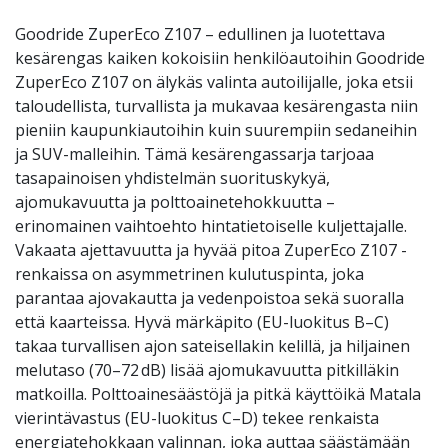
Goodride ZuperEco Z107 – edullinen ja luotettava
kesärengas kaiken kokoisiin henkilöautoihin Goodride
ZuperEco Z107 on älykäs valinta autoilijalle, joka etsii
taloudellista, turvallista ja mukavaa kesärengasta niin
pieniin kaupunkiautoihin kuin suurempiin sedaneihin
ja SUV-malleihin. Tämä kesärengassarja tarjoaa
tasapainoisen yhdistelmän suorituskykyä,
ajomukavuutta ja polttoainetehokkuutta –
erinomainen vaihtoehto hintatietoiselle kuljettajalle.
Vakaata ajettavuutta ja hyvää pitoa ZuperEco Z107 -
renkaissa on asymmetrinen kulutuspinta, joka
parantaa ajovakautta ja vedenpoistoa sekä suoralla
että kaarteissa. Hyvä märkäpito (EU-luokitus B–C)
takaa turvallisen ajon sateisellakin kelillä, ja hiljainen
melutaso (70–72 dB) lisää ajomukavuutta pitkilläkin
matkoilla. Polttoainesäästöjä ja pitkä käyttöikä Matala
vierintävastus (EU-luokitus C–D) tekee renkaista
energiatehokkaan valinnan, joka auttaa säästämään