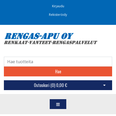
Kirjaudu
Rekisteröidy
Hae
Ostoskori (
0
)
0,00 €
Avaa os