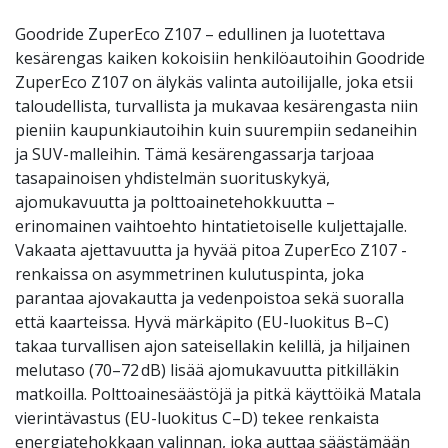
Goodride ZuperEco Z107 – edullinen ja luotettava
kesärengas kaiken kokoisiin henkilöautoihin Goodride
ZuperEco Z107 on älykäs valinta autoilijalle, joka etsii
taloudellista, turvallista ja mukavaa kesärengasta niin
pieniin kaupunkiautoihin kuin suurempiin sedaneihin
ja SUV-malleihin. Tämä kesärengassarja tarjoaa
tasapainoisen yhdistelmän suorituskykyä,
ajomukavuutta ja polttoainetehokkuutta –
erinomainen vaihtoehto hintatietoiselle kuljettajalle.
Vakaata ajettavuutta ja hyvää pitoa ZuperEco Z107 -
renkaissa on asymmetrinen kulutuspinta, joka
parantaa ajovakautta ja vedenpoistoa sekä suoralla
että kaarteissa. Hyvä märkäpito (EU-luokitus B–C)
takaa turvallisen ajon sateisellakin kelillä, ja hiljainen
melutaso (70–72 dB) lisää ajomukavuutta pitkilläkin
matkoilla. Polttoainesäästöjä ja pitkä käyttöikä Matala
vierintävastus (EU-luokitus C–D) tekee renkaista
energiatehokkaan valinnan, joka auttaa säästämään