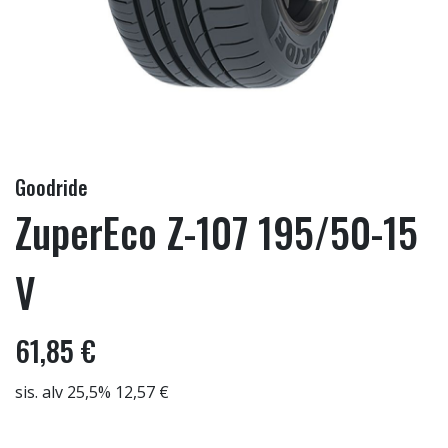
Goodride
ZuperEco Z-107 195/50-15
V
61,85 €
sis. alv 25,5% 12,57 €