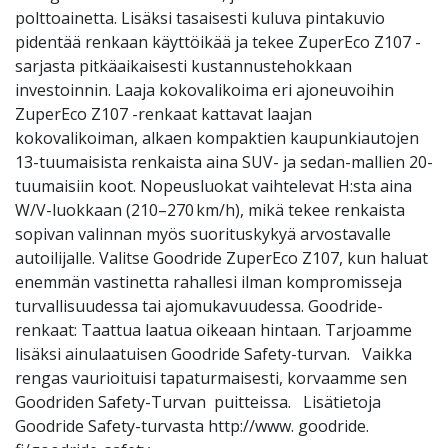
polttoainetta. Lisäksi tasaisesti kuluva pintakuvio
pidentää renkaan käyttöikää ja tekee ZuperEco Z107 -
sarjasta pitkäaikaisesti kustannustehokkaan
investoinnin. Laaja kokovalikoima eri ajoneuvoihin
ZuperEco Z107 -renkaat kattavat laajan
kokovalikoiman, alkaen kompaktien kaupunkiautojen
13-tuumaisista renkaista aina SUV- ja sedan-mallien 20-
tuumaisiin koot. Nopeusluokat vaihtelevat H:sta aina
W/V-luokkaan (210–270 km/h), mikä tekee renkaista
sopivan valinnan myös suorituskykyä arvostavalle
autoilijalle. Valitse Goodride ZuperEco Z107, kun haluat
enemmän vastinetta rahallesi ilman kompromisseja
turvallisuudessa tai ajomukavuudessa. Goodride-
renkaat: Taattua laatua oikeaan hintaan. Tarjoamme
lisäksi ainulaatuisen Goodride Safety-turvan. Vaikka
rengas vaurioituisi tapaturmaisesti, korvaamme sen
Goodriden Safety-Turvan puitteissa. Lisätietoja
Goodride Safety-turvasta http://www. goodride.