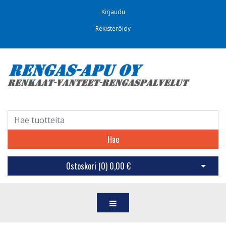
Kirjaudu
Rekisteröidy
Hae
Ostoskori (
0
)
0,00 €
Avaa os