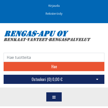
Kirjaudu
Rekisteröidy
Hae
Ostoskori (
0
)
0,00 €
Avaa os