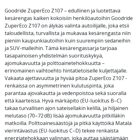
Goodride ZuperEco Z107 – edullinen ja luotettava
kesärengas kaiken kokoisiin henkilöautoihin Goodride
ZuperEco Z107 on älykäs valinta autoilijalle, joka etsii
taloudellista, turvallista ja mukavaa kesärengasta niin
pieniin kaupunkiautoihin kuin suurempiin sedaneihin
ja SUV-malleihin. Tämä kesärengassarja tarjoaa
tasapainoisen yhdistelmän suorituskykyä,
ajomukavuutta ja polttoainetehokkuutta –
erinomainen vaihtoehto hintatietoiselle kuljettajalle.
Vakaata ajettavuutta ja hyvää pitoa ZuperEco Z107 -
renkaissa on asymmetrinen kulutuspinta, joka
parantaa ajovakautta ja vedenpoistoa sekä suoralla
että kaarteissa. Hyvä märkäpito (EU-luokitus B–C)
takaa turvallisen ajon sateisellakin kelillä, ja hiljainen
melutaso (70–72 dB) lisää ajomukavuutta pitkilläkin
matkoilla. Polttoainesäästöjä ja pitkä käyttöikä Matala
vierintävastus (EU-luokitus C–D) tekee renkaista
energiatehokkaan valinnan, joka auttaa säästämään