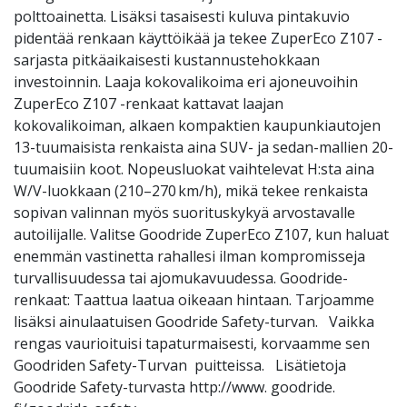
polttoainetta. Lisäksi tasaisesti kuluva pintakuvio
pidentää renkaan käyttöikää ja tekee ZuperEco Z107 -
sarjasta pitkäaikaisesti kustannustehokkaan
investoinnin. Laaja kokovalikoima eri ajoneuvoihin
ZuperEco Z107 -renkaat kattavat laajan
kokovalikoiman, alkaen kompaktien kaupunkiautojen
13-tuumaisista renkaista aina SUV- ja sedan-mallien 20-
tuumaisiin koot. Nopeusluokat vaihtelevat H:sta aina
W/V-luokkaan (210–270 km/h), mikä tekee renkaista
sopivan valinnan myös suorituskykyä arvostavalle
autoilijalle. Valitse Goodride ZuperEco Z107, kun haluat
enemmän vastinetta rahallesi ilman kompromisseja
turvallisuudessa tai ajomukavuudessa. Goodride-
renkaat: Taattua laatua oikeaan hintaan. Tarjoamme
lisäksi ainulaatuisen Goodride Safety-turvan. Vaikka
rengas vaurioituisi tapaturmaisesti, korvaamme sen
Goodriden Safety-Turvan puitteissa. Lisätietoja
Goodride Safety-turvasta http://www. goodride.