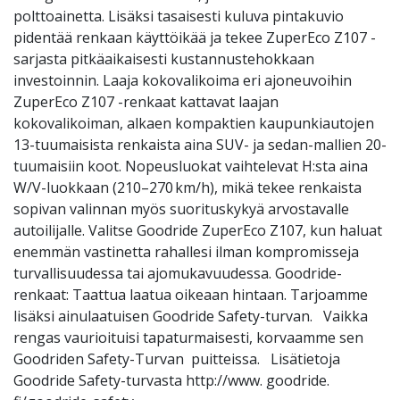
polttoainetta. Lisäksi tasaisesti kuluva pintakuvio
pidentää renkaan käyttöikää ja tekee ZuperEco Z107 -
sarjasta pitkäaikaisesti kustannustehokkaan
investoinnin. Laaja kokovalikoima eri ajoneuvoihin
ZuperEco Z107 -renkaat kattavat laajan
kokovalikoiman, alkaen kompaktien kaupunkiautojen
13-tuumaisista renkaista aina SUV- ja sedan-mallien 20-
tuumaisiin koot. Nopeusluokat vaihtelevat H:sta aina
W/V-luokkaan (210–270 km/h), mikä tekee renkaista
sopivan valinnan myös suorituskykyä arvostavalle
autoilijalle. Valitse Goodride ZuperEco Z107, kun haluat
enemmän vastinetta rahallesi ilman kompromisseja
turvallisuudessa tai ajomukavuudessa. Goodride-
renkaat: Taattua laatua oikeaan hintaan. Tarjoamme
lisäksi ainulaatuisen Goodride Safety-turvan. Vaikka
rengas vaurioituisi tapaturmaisesti, korvaamme sen
Goodriden Safety-Turvan puitteissa. Lisätietoja
Goodride Safety-turvasta http://www. goodride.