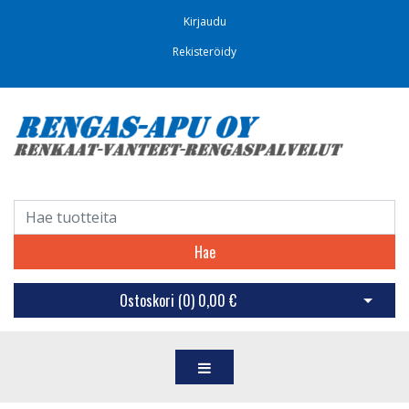
Kirjaudu
Rekisteröidy
Hae
Ostoskori (
0
)
0,00 €
Avaa os