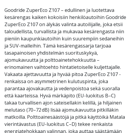
Goodride ZuperEco Z107 – edullinen ja luotettava
kesärengas kaiken kokoisiin henkilöautoihin Goodride
ZuperEco Z107 on älykäs valinta autoilijalle, joka etsii
taloudellista, turvallista ja mukavaa kesärengasta niin
pieniin kaupunkiautoihin kuin suurempiin sedaneihin
ja SUV-malleihin. Tämä kesärengassarja tarjoaa
tasapainoisen yhdistelmän suorituskykyä,
ajomukavuutta ja polttoainetehokkuutta –
erinomainen vaihtoehto hintatietoiselle kuljettajalle.
Vakaata ajettavuutta ja hyvää pitoa ZuperEco Z107 -
renkaissa on asymmetrinen kulutuspinta, joka
parantaa ajovakautta ja vedenpoistoa sekä suoralla
että kaarteissa. Hyvä märkäpito (EU-luokitus B–C)
takaa turvallisen ajon sateisellakin kelillä, ja hiljainen
melutaso (70–72 dB) lisää ajomukavuutta pitkilläkin
matkoilla. Polttoainesäästöjä ja pitkä käyttöikä Matala
vierintävastus (EU-luokitus C–D) tekee renkaista
energiatehokkaan valinnan, joka auttaa säästämään