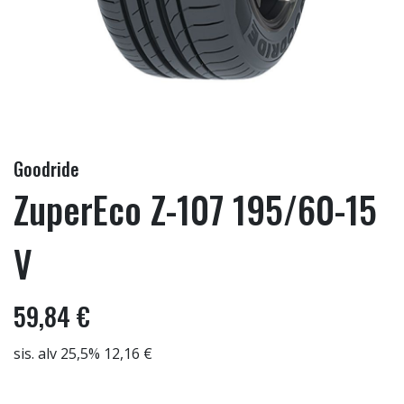
Goodride
ZuperEco Z-107 195/60-15
V
59,84 €
sis. alv 25,5% 12,16 €