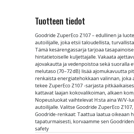
Tuotteen tiedot
Goodride ZuperEco Z107 – edullinen ja luot
autoilijalle, joka etsii taloudellista, turva
Tämä kesärengassarja tarjoaa tasapainoise
hintatietoiselle kuljettajalle. Vakaata aje
ajovakautta ja vedenpoistoa sekä suoralla ett
melutaso (70–72 dB) lisää ajomukavuutta pitk
renkaista energiatehokkaan valinnan, joka a
tekee ZuperEco Z107 -sarjasta pitkäaikaise
kattavat laajan kokovalikoiman, alkaen kom
Nopeusluokat vaihtelevat H:sta aina W/V-lu
autoilijalle. Valitse Goodride ZuperEco Z10
Goodride-renkaat: Taattua laatua oikeaan h
tapaturmaisesti, korvaamme sen Goodriden S
safety