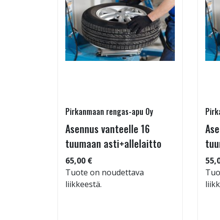
Pirkanmaan rengas-apu Oy
Pirk
 TM-
Asennus vanteelle 16
Ase
95/60-15
tuumaan asti+allelaitto
tuu
65,00 €
55,
Tuote on noudettava
Tuo
liikkeestä.
liik
: 71dB
 88