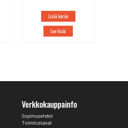
Lisää koriin
Lue lisää
Verkkokauppainfo
Sopimusehdot
Toimitustavat