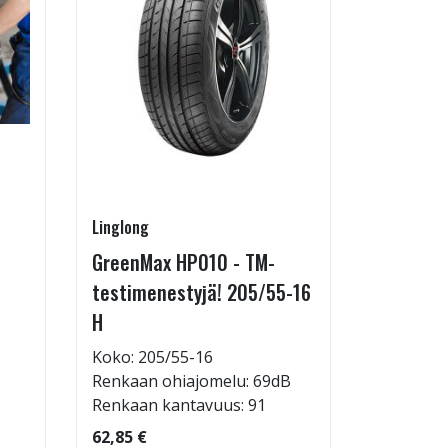
Linglong
Pirkanmaa
GreenMax HP010 - TM-
Asennus 
testimenestyjä! 205/55-16
allelaitt
H
85,00 €
Tuote on
Koko: 205/55-16
liikkeestä
Renkaan ohiajomelu: 69dB
Renkaan kantavuus: 91
62,85 €