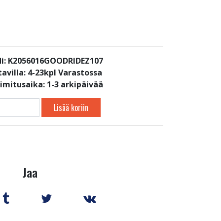
i: K2056016GOODRIDEZ107
avilla:
4-23kpl Varastossa
oimitusaika: 1-3 arkipäivää
Lisää koriin
Jaa