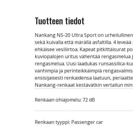
Tuotteen tiedot
Nankang NS-20 Ultra Sport on urheilullinen
sekä kuivalla että märällä asfaltilla. 4 leve
ehkäisee vesiliirtoa. Kapeat pitkittäisurat 
kuviopalojen uritus vähentää rengasmelua ja
rengasmelua. Uusi laadukas runsassilica-k
vanhimpia ja perinteikkäimpiä rengasvalmist
ensisijaisesti renkaidensa laatuun, periaatt
Nankang-renkaat kestävätkin vertailun mink
Renkaan ohiajomelu: 72 dB
Renkaan tyyppi: Passenger car