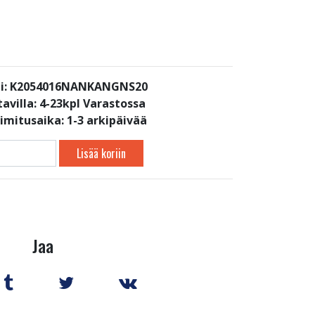
i: K2054016NANKANGNS20
avilla:
4-23kpl Varastossa
oimitusaika: 1-3 arkipäivää
Lisää koriin
Jaa