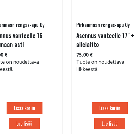
anmaan rengas-apu Oy
Pirkanmaan rengas-apu Oy
nnus vanteelle 16
Asennus vanteelle 17" +
maan asti
allelaitto
00 €
75,00 €
te on noudettava
Tuote on noudettava
keestä.
liikkeestä.
Lisää koriin
Lisää koriin
Lue lisää
Lue lisää