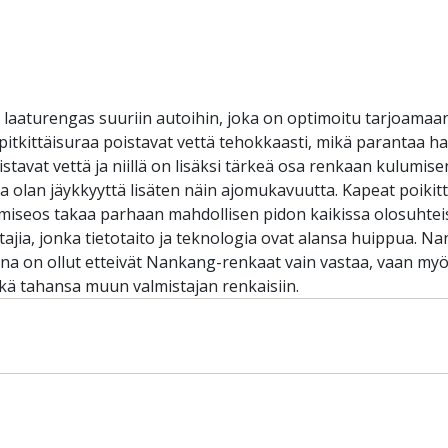
 laaturengas suuriin autoihin, joka on optimoitu tarjoama
ää pitkittäisuraa poistavat vettä tehokkaasti, mikä parantaa ha
poistavat vettä ja niillä on lisäksi tärkeä osa renkaan kulum
 olan jäykkyyttä lisäten näin ajomukavuutta. Kapeat poikit
umiseos takaa parhaan mahdollisen pidon kaikissa olosuhte
ajia, jonka tietotaito ja teknologia ovat alansa huippua. 
ena on ollut etteivät Nankang-renkaat vain vastaa, vaan myös
ä tahansa muun valmistajan renkaisiin.