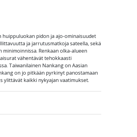
an huippuluokan pidon ja ajo-ominaisuudet
llittavuutta ja jarrutusmatkoja sateella, sekä
isen minimoinnissa. Renkaan olka-alueen
taisurat vähentävät tehokkaasti
issa. Taiwanilainen Nankang on Aasian
Nankang on jo pitkään pyrkinyt panostamaan
 ylittävät kaikki nykyajan vaatimukset.