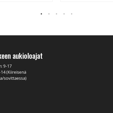
keen aukioloajat
n: 9-17
-14 (Kiireisenä
a/sovittaessa)