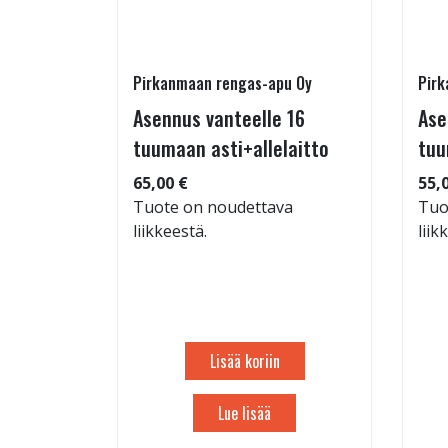
Pirkanmaan rengas-apu Oy
Pirk
- ja
Asennus vanteelle 16
Ase
estys
tuumaan asti+allelaitto
tuu
65,00 €
55,
Tuote on noudettava
Tuo
liikkeestä.
liik
: 71dB
 94
Lisää koriin
Lue lisää