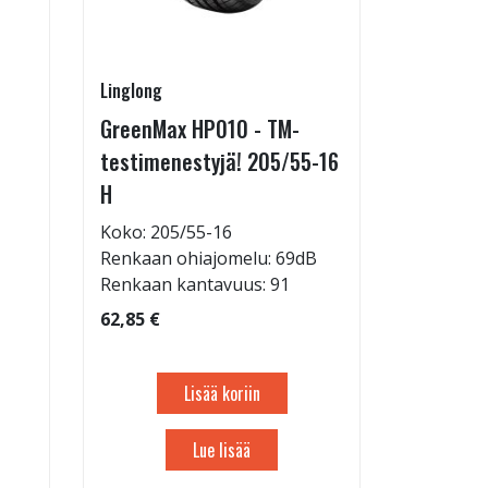
Linglong
Pirkanmaa
GreenMax HP010 - TM-
Asennus 
testimenestyjä! 205/55-16
allelaitt
H
85,00 €
Tuote on
Koko: 205/55-16
liikkeestä
Renkaan ohiajomelu: 69dB
Renkaan kantavuus: 91
62,85 €
Lisää koriin
Lue lisää