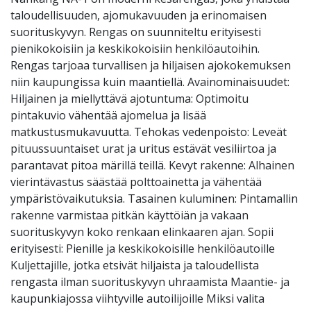
taloudellisuuden, ajomukavuuden ja erinomaisen
suorituskyvyn. Rengas on suunniteltu erityisesti
pienikokoisiin ja keskikokoisiin henkilöautoihin.
Rengas tarjoaa turvallisen ja hiljaisen ajokokemuksen
niin kaupungissa kuin maantiellä. Avainominaisuudet:
Hiljainen ja miellyttävä ajotuntuma: Optimoitu
pintakuvio vähentää ajomelua ja lisää
matkustusmukavuutta. Tehokas vedenpoisto: Leveät
pituussuuntaiset urat ja uritus estävät vesiliirtoa ja
parantavat pitoa märillä teillä. Kevyt rakenne: Alhainen
vierintävastus säästää polttoainetta ja vähentää
ympäristövaikutuksia. Tasainen kuluminen: Pintamallin
rakenne varmistaa pitkän käyttöiän ja vakaan
suorituskyvyn koko renkaan elinkaaren ajan. Sopii
erityisesti: Pienille ja keskikokoisille henkilöautoille
Kuljettajille, jotka etsivät hiljaista ja taloudellista
rengasta ilman suorituskyvyn uhraamista Maantie- ja
kaupunkiajossa viihtyville autoilijoille Miksi valita