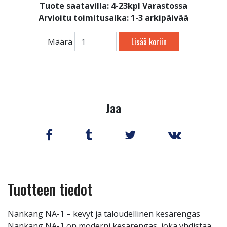
Tuote saatavilla:
4-23kpl Varastossa
Arvioitu toimitusaika: 1-3 arkipäivää
Lisää koriin
Määrä
Jaa
Tuotteen tiedot
Nankang NA-1 – kevyt ja taloudellinen kesärengas
Nankang NA-1 on moderni kesärengas, joka yhdistää