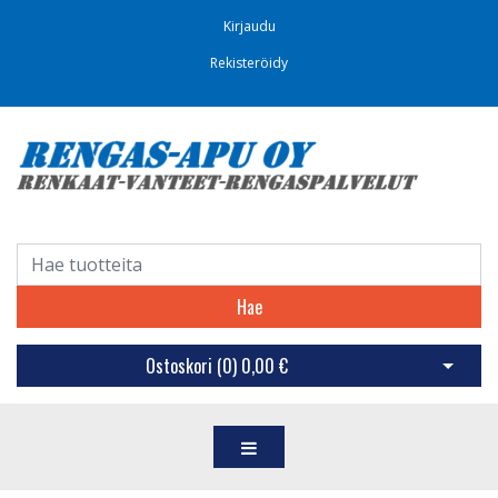
Kirjaudu
Rekisteröidy
Hae
Ostoskori (
0
)
0,00 €
Avaa os