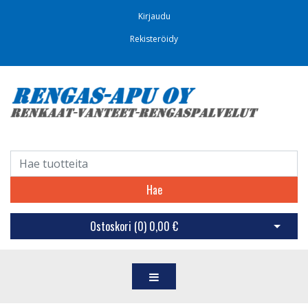
Kirjaudu
Rekisteröidy
Hae
Ostoskori (
0
)
0,00 €
Avaa os