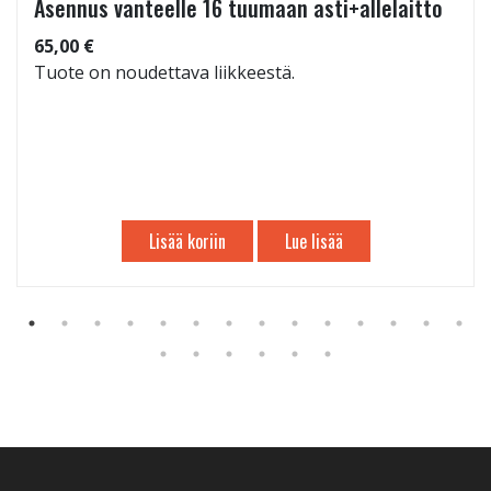
Asennus vanteelle 16 tuumaan asti+allelaitto
65,00 €
Tuote on noudettava liikkeestä.
Lisää koriin
Lue lisää