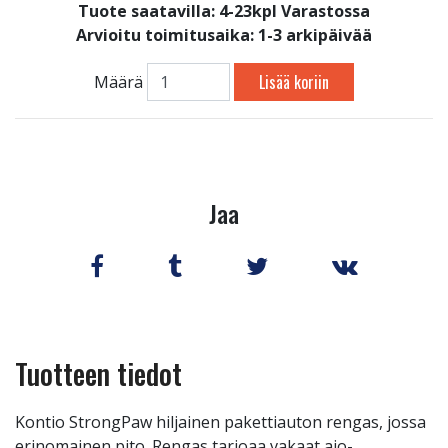
Tuote saatavilla:
4-23kpl Varastossa
Arvioitu toimitusaika: 1-3 arkipäivää
Lisää koriin
Määrä
Jaa
Tuotteen tiedot
Kontio StrongPaw hiljainen pakettiauton rengas, jossa
erinomainen pito. Rengas tarjoaa vakaat ajo-