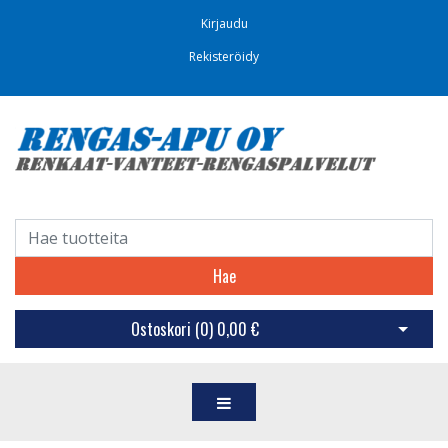
Kirjaudu
Rekisteröidy
Hae
Ostoskori (
0
)
0,00 €
Avaa os