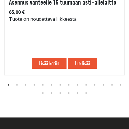
Asennus vanteelle 16 tuumaan asti+allelaitto
65,00 €
Tuote on noudettava liikkeestä.
Lisää koriin
Lue lisää