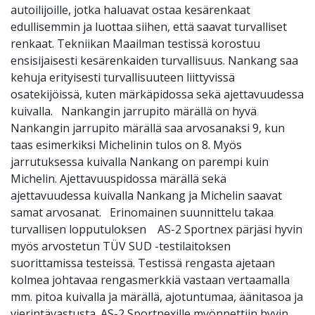
autoilijoille, jotka haluavat ostaa kesärenkaat
edullisemmin ja luottaa siihen, että saavat turvalliset
renkaat. Tekniikan Maailman testissä korostuu
ensisijaisesti kesärenkaiden turvallisuus. Nankang saa
kehuja erityisesti turvallisuuteen liittyvissä
osatekijöissä, kuten märkäpidossa sekä ajettavuudessa
kuivalla. Nankangin jarrupito märällä on hyvä
Nankangin jarrupito märällä saa arvosanaksi 9, kun
taas esimerkiksi Michelinin tulos on 8. Myös
jarrutuksessa kuivalla Nankang on parempi kuin
Michelin. Ajettavuuspidossa märällä sekä
ajettavuudessa kuivalla Nankang ja Michelin saavat
samat arvosanat. Erinomainen suunnittelu takaa
turvallisen lopputuloksen AS-2 Sportnex pärjäsi hyvin
myös arvostetun TÜV SUD -testilaitoksen
suorittamissa testeissä. Testissä rengasta ajetaan
kolmea johtavaa rengasmerkkiä vastaan vertaamalla
mm. pitoa kuivalla ja märällä, ajotuntumaa, äänitasoa ja
vierintävastusta. AS-2 Sportnexille myönnettiin hyvin