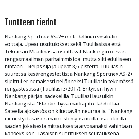
Tuotteen tiedot
Nankang Sportnex AS-2+ on todellinen vesikelin
voittaja. Upeat testitulokset sekä Tuulilasissa että
Tekniikan Maailmassa osoittavat Nankangin olevan
rengasmaailman parhaimmistoa, mutta silti edulliseen
hintaan. Neljäs sija ja upeat 8,6 pistettä Tuulilasin
suuressa kesärengastestissä Nankang Sportnex AS-2+
sijoittui erinomaisesti neljänneksi Tuulilasin tekemässä
rengastestissä (Tuulilasi 3/2017). Erityisen hyvin
Nankang pärjäsi sadekelillä. Tuulilasi lausuikin
Nankangista: "Etenkin hyvä märkäpito ilahduttaa.
Sateella ajokäytös on kiitettävän neutraalia. " Nankang
menestyi tasaisen mainiosti myös muilla osa-alueilla
saaden jokaisesta mittauksesta arvosanaksi vähintään
kahdeksikon. Tasaisen suorituksen seurauksena