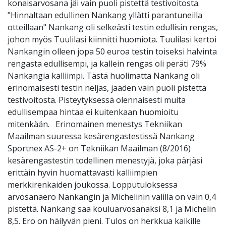
konaisarvosana jäi vain puoli pistettä testivoitosta.
"Hinnaltaan edullinen Nankang yllätti parantuneilla
otteillaan" Nankang oli selkeästi testin edullisin rengas,
johon myös Tuulilasi kiinnitti huomiota. Tuulilasi kertoi
Nankangin olleen jopa 50 euroa testin toiseksi halvinta
rengasta edullisempi, ja kallein rengas oli peräti 79%
Nankangia kalliimpi. Tästä huolimatta Nankang oli
erinomaisesti testin neljäs, jääden vain puoli pistettä
testivoitosta. Pisteytyksessä olennaisesti muita
edullisempaa hintaa ei kuitenkaan huomioitu
mitenkään. Erinomainen menestys Tekniikan
Maailman suuressa kesärengastestissä Nankang
Sportnex AS-2+ on Tekniikan Maailman (8/2016)
kesärengastestin todellinen menestyjä, joka pärjäsi
erittäin hyvin huomattavasti kalliimpien
merkkirenkaiden joukossa. Lopputuloksessa
arvosanaero Nankangin ja Michelinin välillä on vain 0,4
pistettä. Nankang saa kouluarvosanaksi 8,1 ja Michelin
8,5. Ero on häilyvän pieni. Tulos on herkkua kaikille