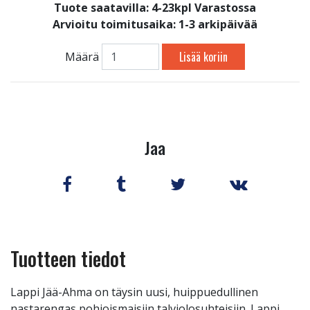
Tuote saatavilla:
4-23kpl Varastossa
Arvioitu toimitusaika: 1-3 arkipäivää
Lisää koriin
Määrä
Jaa
Tuotteen tiedot
Lappi Jää-Ahma on täysin uusi, huippuedullinen
nastarengas pohjoismaisiin talviolosuhteisiin. Lappi