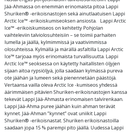
Jää-Ahmassa on enemmän erinomaista pitoa Lappi
Shuriken® -erikoisnastojen sekä ainutlaatuisen Lappi
Arctic Ice™ -erikoiskumiseoksen ansiosta. Lappi Arctic
Ice™ -erikoiskumiseos on kehitetty Pohjolan
vaihteleviin talviolosuhteisiin – se toimii parhaiten
lumella ja jäällä, kylmimmissä ja vaativimmissa
olosuhteissa. Kylmällä ja märällä asfaltilla Lappi Arctic
Ice™ tarjoaa myös erinomaista turvallisuutta. Lappi
Arctic Ice™ seoksessa on käytetty haitallisten öljyjen
sijaan aitoa rypsiöljyä, jolla saadaan kylmässä pureva
ote jäähän ja lumeen sekä pienennetään päästöjä.
Vertaansa vailla oleva Arctic Ice -kumiseos yhdessä
äärimmäisen pitävien Shuriken-erikoisnastojen kanssa
tekevät Lappi Jää-Ahmasta erinomaisen talvirenkaan.
Lappi Jää-Ahma puree jäähän kuin ahman terävät
kynnet. Jää-Ahman ”kynnet” ovat uniikit Lappi
Shuriken® -erikoisnastat. Shuriken erikoisnastoilla
saadaan jopa 15 % parempi pito jäällä. Uudessa Lappi