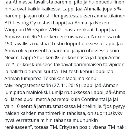
Jää-Ahmassa tavallista parempi pito ja huippuedullinen
hinta ovat kaikki kaikessa. Lappi Jää-Ahmalla jopa 5 %
parempi jääjarrutus! Rengastestauksen ammattilainen
BD Testing Oy testasi Lappi Jää-Ahma- ja Nexen
Winguard WinSpike WH62 -nastarenkaat. Lappi Jää-
Ahmassa oli 96 Shuriken-erikoisnastaa. Nexenissä oli
190 tavallista nastaa. Testin lopputuloksessa Lappi Jää-
Ahma oli 5 prosenttia parempi jääjarrutuksessa kuin
Nexen. Lappi Shuriken ® -erikoisnasta ja Lappi Arctic
Ice™ -erikoiskumiseos takaavat äärimmäisen talvipidon
ja hallittua turvallisuutta. TM-testi kehui Lappi Jää-
Ahman lumipitoa Tekniikan Maailma kehui
talvirengastestissään (27. 11. 2019) Lappi Jää-Ahman
lumipitoa mainioksi. Lumijarrutuksessa Lappi Jää-Ahma
oli lähes puoli metriä parempi kuin Continental ja jäi
vain 10 senttiä jarrutusmatkassa Michelinille. ”Jos pysyy
näiden kahden mahtimerkin tahdissa, on suorituskyky
hyvä verrattuna mihin tahansa muuhunkin
renkaaseen”, toteaa TM. Erityisen positiivisena TM näki