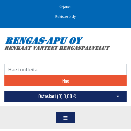
Kirjaudu
Rekisteröidy
Hae
Ostoskori (
0
)
0,00 €
Avaa os