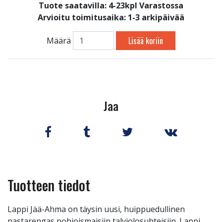
Tuote saatavilla:
4-23kpl Varastossa
Arvioitu toimitusaika: 1-3 arkipäivää
Lisää koriin
Määrä
Jaa
Tuotteen tiedot
Lappi Jää-Ahma on täysin uusi, huippuedullinen
nastarengas pohjoismaisiin talviolosuhteisiin. Lappi