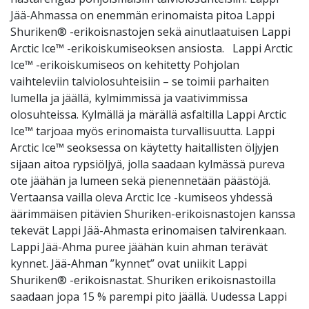
Jää-Ahmassa on enemmän erinomaista pitoa Lappi
Shuriken® -erikoisnastojen sekä ainutlaatuisen Lappi
Arctic Ice™ -erikoiskumiseoksen ansiosta. Lappi Arctic
Ice™ -erikoiskumiseos on kehitetty Pohjolan
vaihteleviin talviolosuhteisiin – se toimii parhaiten
lumella ja jäällä, kylmimmissä ja vaativimmissa
olosuhteissa. Kylmällä ja märällä asfaltilla Lappi Arctic
Ice™ tarjoaa myös erinomaista turvallisuutta. Lappi
Arctic Ice™ seoksessa on käytetty haitallisten öljyjen
sijaan aitoa rypsiöljyä, jolla saadaan kylmässä pureva
ote jäähän ja lumeen sekä pienennetään päästöjä.
Vertaansa vailla oleva Arctic Ice -kumiseos yhdessä
äärimmäisen pitävien Shuriken-erikoisnastojen kanssa
tekevät Lappi Jää-Ahmasta erinomaisen talvirenkaan.
Lappi Jää-Ahma puree jäähän kuin ahman terävät
kynnet. Jää-Ahman ”kynnet” ovat uniikit Lappi
Shuriken® -erikoisnastat. Shuriken erikoisnastoilla
saadaan jopa 15 % parempi pito jäällä. Uudessa Lappi