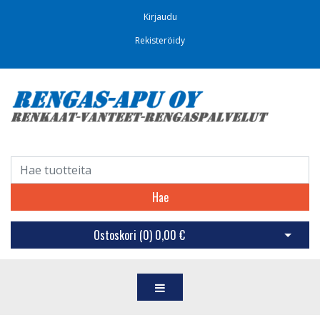
Kirjaudu
Rekisteröidy
Hae
Ostoskori (
0
)
0,00 €
Avaa os