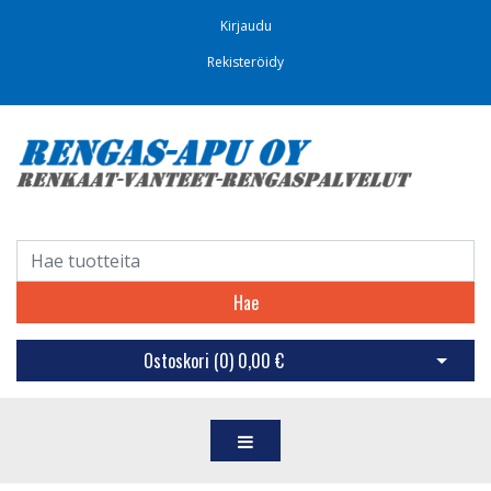
Kirjaudu
Rekisteröidy
Hae
Ostoskori (
0
)
0,00 €
Avaa os