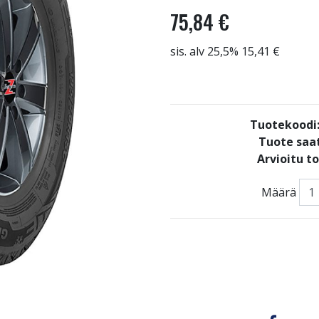
75,84 €
sis. alv 25,5% 15,41 €
Tuotekoodi
Tuote saat
Arvioitu t
Määrä