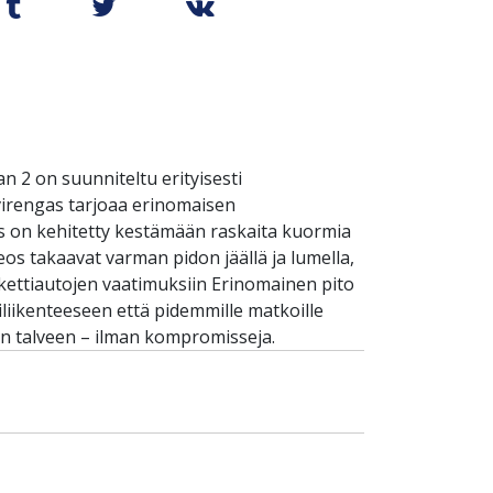
 2 on suunniteltu erityisesti
lvirengas tarjoaa erinomaisen
s on kehitetty kestämään raskaita kuormia
eos takaavat varman pidon jäällä ja lumella,
akettiautojen vaatimuksiin Erinomainen pito
iliikenteeseen että pidemmille matkoille
sen talveen – ilman kompromisseja.