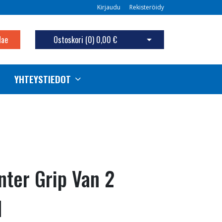
Kirjaudu
Rekisteröidy
Hae
Ostoskori (
0
)
0,00 €
Avaa ostoskori
YHTEYSTIEDOT
ter Grip Van 2
N