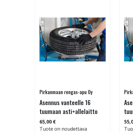
Pirkanmaan rengas-apu Oy
Pirk
 TM-
Asennus vanteelle 16
Ase
95/60-15
tuumaan asti+allelaitto
tuu
65,00 €
55,
Tuote on noudettava
Tuo