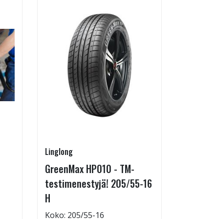
Linglong
Pirkanmaa
GreenMax HP010 - TM-
Asennus 
testimenestyjä! 205/55-16
allelaitt
H
85,00 €
Tuote on
Koko: 205/55-16