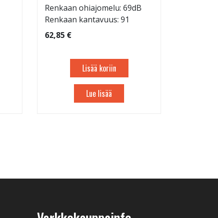
liikkeestä
Renkaan ohiajomelu: 69dB
Renkaan kantavuus: 91
62,85 €
Lisää koriin
Lue lisää
Verkkokauppainfo