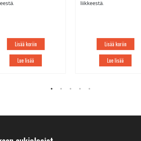
keestä.
liikkeestä.
Lisää koriin
Lisää koriin
Lue lisää
Lue lisää
keen aukioloajat