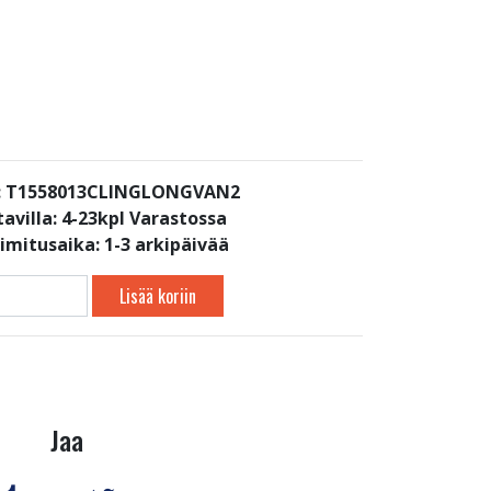
: T1558013CLINGLONGVAN2
avilla:
4-23kpl Varastossa
oimitusaika: 1-3 arkipäivää
Lisää koriin
Jaa