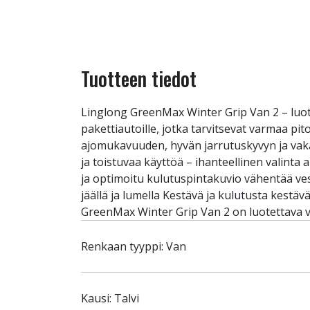
Tuotteen tiedot
Linglong GreenMax Winter Grip Van 2 – luot
pakettiautoille, jotka tarvitsevat varmaa pi
ajomukavuuden, hyvän jarrutuskyvyn ja vaka
ja toistuvaa käyttöä – ihanteellinen valinta 
ja optimoitu kulutuspintakuvio vähentää vesi
jäällä ja lumella Kestävä ja kulutusta kestä
GreenMax Winter Grip Van 2 on luotettava va
Renkaan tyyppi: Van
Kausi: Talvi