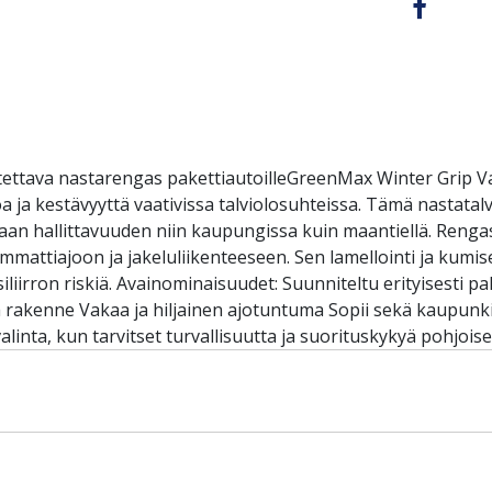
ettava nastarengas pakettiautoilleGreenMax Winter Grip Van
toa ja kestävyyttä vaativissa talviolosuhteissa. Tämä nastata
an hallittavuuden niin kaupungissa kuin maantiellä. Renga
ammattiajoon ja jakeluliikenteeseen. Sen lamellointi ja kumis
liirron riskiä. Avainominaisuudet: Suunniteltu erityisesti p
vä rakenne Vakaa ja hiljainen ajotuntuma Sopii sekä kaupunk
linta, kun tarvitset turvallisuutta ja suorituskykyä pohjoi