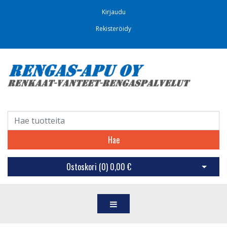
Kirjaudu
Rekisteröidy
Hae
Ostoskori (
0
)
0,00 €
Avaa os