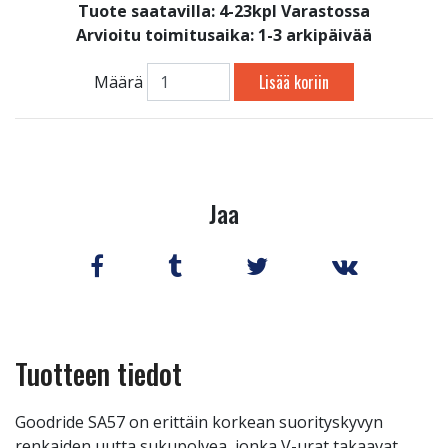
Tuote saatavilla:
4-23kpl Varastossa
Arvioitu toimitusaika: 1-3 arkipäivää
Lisää koriin
Määrä
Jaa
Tuotteen tiedot
Goodride SA57 on erittäin korkean suorityskyvyn
renkaiden uutta sukupolvea, jonka V-urat takaavat