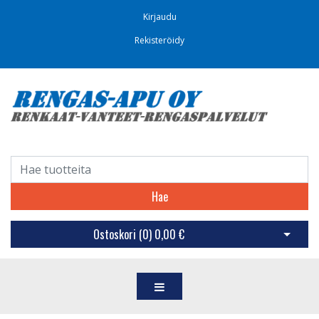
Kirjaudu
Rekisteröidy
Hae
Ostoskori (
0
)
0,00 €
Avaa os