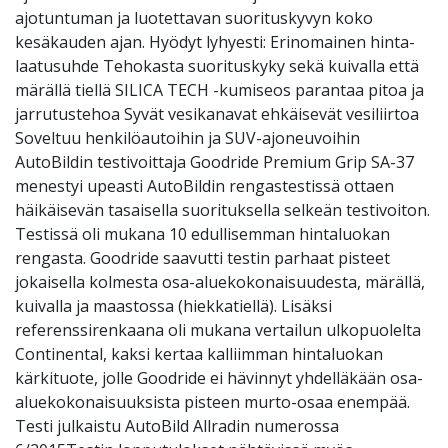
ajotuntuman ja luotettavan suorituskyvyn koko
kesäkauden ajan. Hyödyt lyhyesti: Erinomainen hinta-
laatusuhde Tehokasta suorituskyky sekä kuivalla että
märällä tiellä SILICA TECH -kumiseos parantaa pitoa ja
jarrutustehoa Syvät vesikanavat ehkäisevät vesiliirtoa
Soveltuu henkilöautoihin ja SUV-ajoneuvoihin
AutoBildin testivoittaja Goodride Premium Grip SA-37
menestyi upeasti AutoBildin rengastestissä ottaen
häikäisevän tasaisella suorituksella selkeän testivoiton.
Testissä oli mukana 10 edullisemman hintaluokan
rengasta. Goodride saavutti testin parhaat pisteet
jokaisella kolmesta osa-aluekokonaisuudesta, märällä,
kuivalla ja maastossa (hiekkatiellä). Lisäksi
referenssirenkaana oli mukana vertailun ulkopuolelta
Continental, kaksi kertaa kalliimman hintaluokan
kärkituote, jolle Goodride ei hävinnyt yhdelläkään osa-
aluekokonaisuuksista pisteen murto-osaa enempää.
Testi julkaistu AutoBild Allradin numerossa