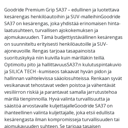
Goodride Premium Grip SA37 – edullinen ja luotettava
kesärengas henkilöautoihin ja SUV-malleihinGoodride
SA37 on kesärengas, joka yhdistää erinomaisen hinta-
laatusuhteen, turvallisen ajokokemuksen ja
ajomukavuuden. Tämä budjettiystävällinen kesärengas
on suunniteltu erityisesti henkilöautoille ja SUV-
ajoneuvoille. Rengas tarjoaa tasapainoista
suorituskykyä niin kuivilla kuin märilläkin teillä.
Optimoitu pito ja hallittavuusSA37:n kulutuspintakuvio
ja SILICA TECH -kumiseos takaavat hyvän pidon ja
hallinnan vaihtelevissa sääolosuhteissa. Renkaan syvät
vesikanavat tehostavat veden poistoa ja vähentävät
vesiliirron riskiä ja parantavat samalla jarrutustehoa
märillä tienpinnoilla. Hyvä valinta turvallisuutta ja
säästöä arvostavalle kuljettajalleGoodride SA37 on
ihanteellinen valinta kuljettajalle, joka etsii edullista
kesärengasta ilman kompromisseja turvallisuuden tai
ajomukavuuden suhteen. Se tarjoaa tasaisen