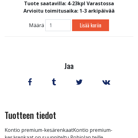
Tuote saatavilla:
4-23kpl Varastossa
Arvioitu toimitusaika: 1-3 arkipäivää
Lisää koriin
Määrä
Jaa
Tuotteen tiedot
Kontio premium-kesärenkaatKontio premium-
kesärenkaat on suunniteltu Pohjolan teille