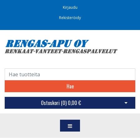
Kirjaudu
Rekisteröidy
Hae
Ostoskori (
0
)
0,00 €
Avaa os