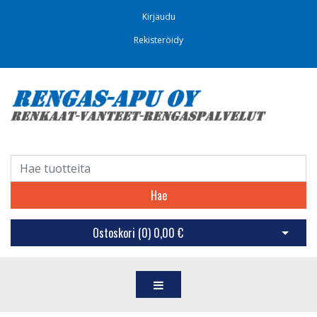
Kirjaudu
Rekisteröidy
Hae
Ostoskori (
0
)
0,00 €
Avaa os