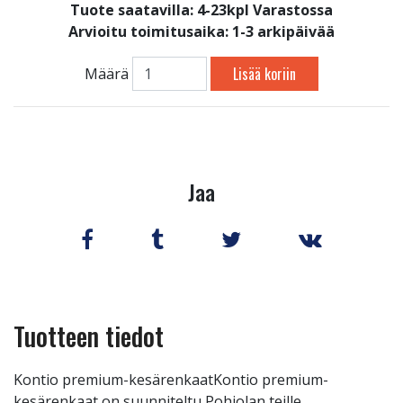
Tuote saatavilla:
4-23kpl Varastossa
Arvioitu toimitusaika: 1-3 arkipäivää
Lisää koriin
Määrä
Jaa
Tuotteen tiedot
Kontio premium-kesärenkaatKontio premium-
kesärenkaat on suunniteltu Pohjolan teille