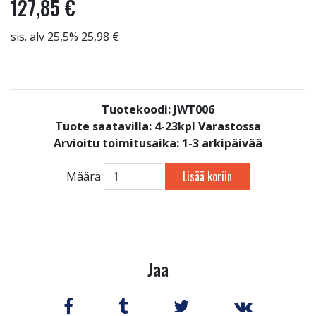
127,85 €
sis. alv 25,5% 25,98 €
Tuotekoodi: JWT006
Tuote saatavilla:
4-23kpl Varastossa
Arvioitu toimitusaika: 1-3 arkipäivää
Lisää koriin
Määrä
Jaa