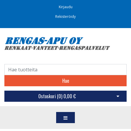
Kirjaudu
Rekisteröidy
Hae
Ostoskori (
0
)
0,00 €
Avaa os