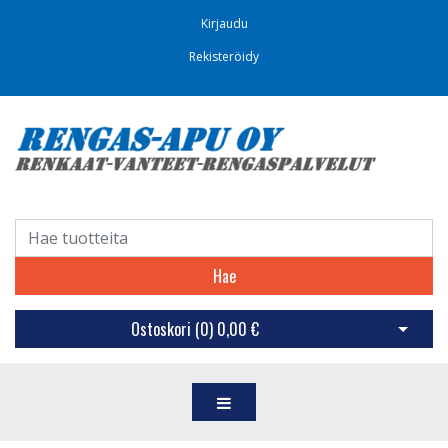
Kirjaudu
Rekisteröidy
Hae
Ostoskori (
0
)
0,00 €
Avaa os