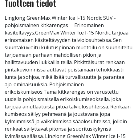
Tuotteen tiedot
Linglong GreenMax Winter Ice I-15 Nordic SUV -
pohjoismainen kitkarengas Erinomainen
käsiteltävyys:GreenMax Winter Ice I-15 Nordic tarjoaa
erinomaisen käsiteltävyyden talviolosuhteissa. Sen
suuntakuvioitu kulutuspinnan muotoilu on suunniteltu
tarjoamaan parhaan mahdollisen pidon ja
hallittavuuden liukkailla teillä. Pitkittäisurat renkaan
pintakuvioinnissa auttavat poistamaan tehokkaasti
lunta ja sohjoa, mikä lisää turvallisuutta ja parantaa
ajo-ominaisuuksia. Pohjoismainen
erikoiskumiseos:Tämä kitkarengas on varustettu
uudella pohjoismaisella erikoiskumiseoksella, joka
tarjoaa ainutlaatuista pitoa talviolosuhteissa. Renkaan
kumiseos säilyy pehmeänä ja joustavana jopa
kylmimmissä ja vaikeimmissa sääolosuhteissa, jolloin
renkaat säilyttävät pitonsa ja suorituskykynsä
kylmässä säässä. Linglong GreenMax Winter Ice I-15