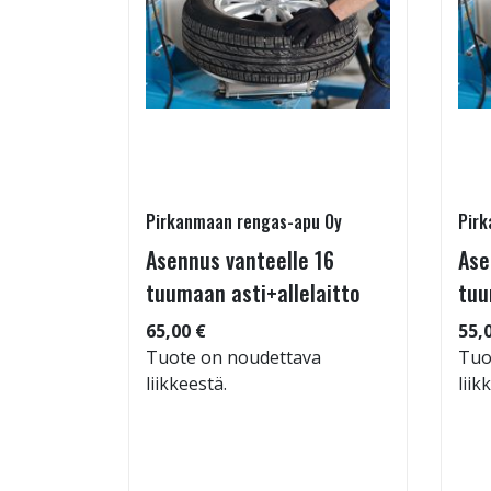
Pirkanmaan rengas-apu Oy
Pirk
 TM-
Asennus vanteelle 16
Ase
95/60-15
tuumaan asti+allelaitto
tuu
65,00 €
55,
Tuote on noudettava
Tuo
liikkeestä.
liik
: 71dB
 88