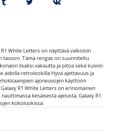
 R1 White Letters on näyttävä valkoisin
ien tasoon. Tämä rengas on suunniteltu
lkonäön lisäksi vakautta ja pitoa sekä kuiviin
e aidolla retrolookilla Hyvä ajettavuus ja
 tehokkaampien ajoneuvojen käyttöön
 Galaxy R1 White Letters on erinomainen
i nauttimassa kesäisestä ajelusta, Galaxy R1
tojen kokoluokissa.