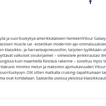
tyyliä ja suorituskykyä amerikkalaiseen henkeenVitour Galaxy
klassisen muscle car -estetiikan moderniin ajo-ominaisuuks
uten klassikko- ja harrasteajoneuvoihin, tarjoten tyylikkään u
ttävät valkoiset sivukirjaimet – viimeistele jenkkirautasi ilm
upungissa kuin maantiellä Kestävä rakenne – soveltuu myös
pintakuvio minimoi melun ja maksimoi ajomukavuuden Vitour
 suorituskyvyn. Olit sitten matkalla cruising-tapahtumaan ta
ma ovat kohdallaan. Saatavilla useissa yleisissä klassikkoau