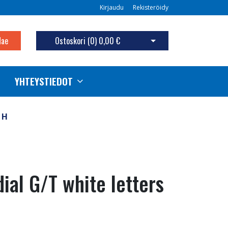
Kirjaudu
Rekisteröidy
Hae
Ostoskori (
0
)
0,00 €
Avaa ostoskori
YHTEYSTIEDOT
 H
ial G/T white letters