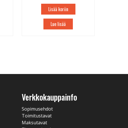
Lisää koriin
Lue lisää
Verkkokauppainfo
Sopimusehdot
Toimitustavat
Maksutavat