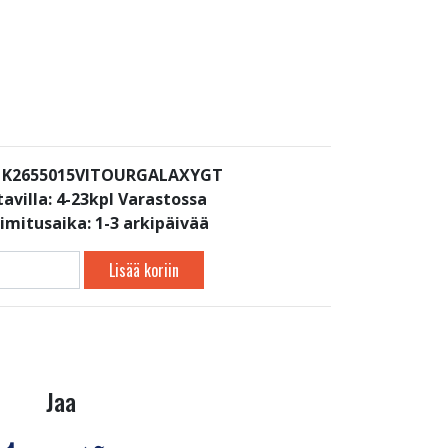
: K2655015VITOURGALAXYGT
avilla:
4-23kpl Varastossa
oimitusaika: 1-3 arkipäivää
Lisää koriin
Jaa