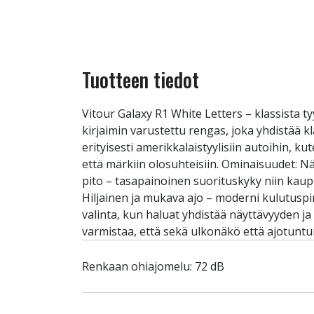
Tuotteen tiedot
Vitour Galaxy R1 White Letters – klassista 
kirjaimin varustettu rengas, joka yhdistää 
erityisesti amerikkalaistyylisiin autoihin, k
että märkiin olosuhteisiin. Ominaisuudet: Näy
pito – tasapainoinen suorituskyky niin ka
Hiljainen ja mukava ajo – moderni kulutus
valinta, kun haluat yhdistää näyttävyyden ja
varmistaa, että sekä ulkonäkö että ajotuntu
Renkaan ohiajomelu: 72 dB