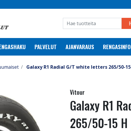
RENGASHAKU
PALVELUT
AJANVARAUS
RENGASINFO
uumaiset
Galaxy R1 Radial G/T white letters 265/50-15
Vitour
Galaxy R1 Rad
265/50-15 H