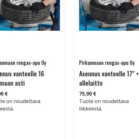
anmaan rengas-apu Oy
Pirkanmaan rengas-apu Oy
nnus vanteelle 16
Asennus vanteelle 17" +
maan asti
allelaitto
00 €
75,00 €
te on noudettava
Tuote on noudettava
keestä.
liikkeestä.