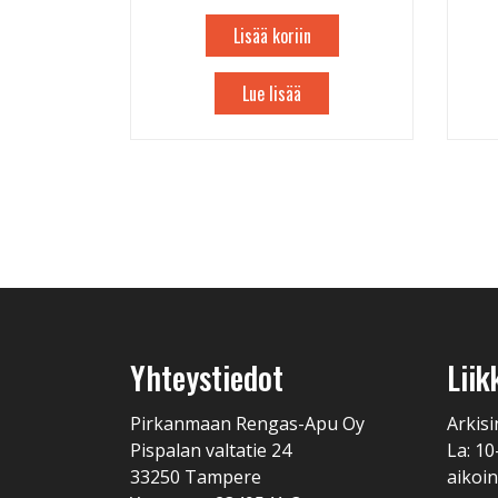
Lisää koriin
Lue lisää
Yhteystiedot
Liik
Pirkanmaan Rengas-Apu Oy
Arkisi
Pispalan valtatie 24
La: 10
33250 Tampere
aikoin