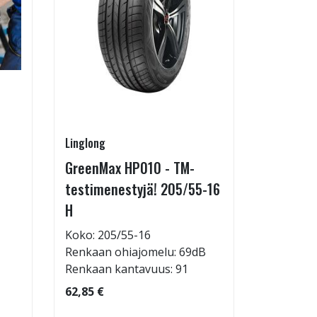
Linglong
Pirkanmaa
GreenMax HP010 - TM-
Asennus 
testimenestyjä! 205/55-16
allelaitt
H
85,00 €
Tuote on
Koko: 205/55-16
liikkeestä
Renkaan ohiajomelu: 69dB
Renkaan kantavuus: 91
62,85 €