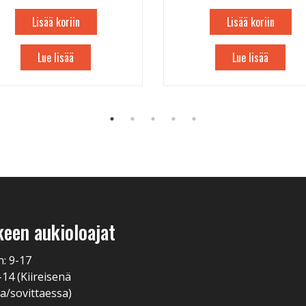
Lisää koriin
Lisää koriin
Lue lisää
Lue lisää
keen aukioloajat
n: 9-17
-14 (Kiireisenä
a/sovittaessa)