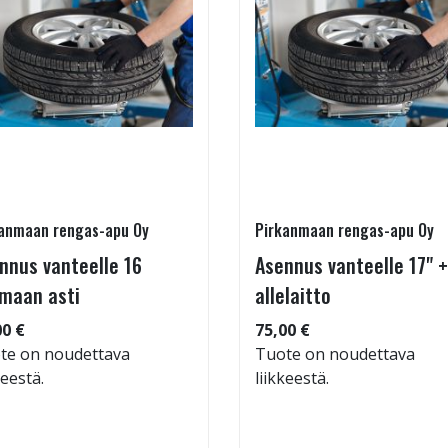
anmaan rengas-apu Oy
Pirkanmaan rengas-apu Oy
nnus vanteelle 16
Asennus vanteelle 17" +
maan asti
allelaitto
00 €
75,00 €
te on noudettava
Tuote on noudettava
keestä.
liikkeestä.