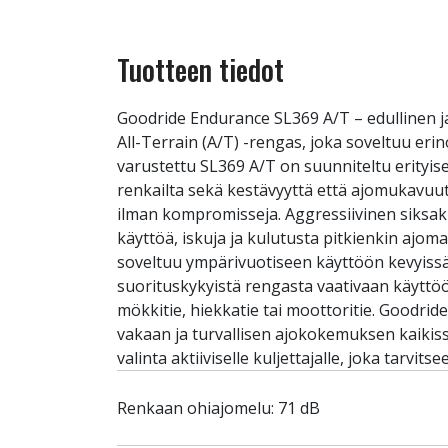
Tuotteen tiedot
Goodride Endurance SL369 A/T – edullinen j
All-Terrain (A/T) -rengas, joka soveltuu er
varustettu SL369 A/T on suunniteltu erityises
renkailta sekä kestävyyttä että ajomukavuut
ilman kompromisseja. Aggressiivinen siksak
käyttöä, iskuja ja kulutusta pitkienkin ajoma
soveltuu ympärivuotiseen käyttöön kevyissä t
suorituskykyistä rengasta vaativaan käyttö
mökkitie, hiekkatie tai moottoritie. Goodrid
vakaan ja turvallisen ajokokemuksen kaikis
valinta aktiiviselle kuljettajalle, joka tarvi
Renkaan ohiajomelu: 71 dB