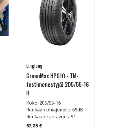
Linglong
Pirkanmaa
GreenMax HP010 - TM-
Asennus 
testimenestyjä! 205/55-16
allelaitt
H
85,00 €
Tuote on
Koko: 205/55-16
liikkeestä
Renkaan ohiajomelu: 69dB
Renkaan kantavuus: 91
62,85 €