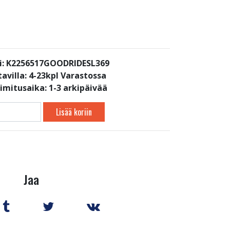
i: K2256517GOODRIDESL369
avilla:
4-23kpl Varastossa
oimitusaika: 1-3 arkipäivää
Lisää koriin
Jaa