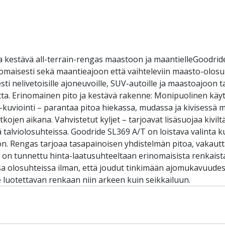
a kestävä all-terrain-rengas maastoon ja maantielleGoodrid
inomaisesti sekä maantieajoon että vaihteleviin maasto-olos
ti nelivetoisille ajoneuvoille, SUV-autoille ja maastoajoon ta
ta. Erinomainen pito ja kestävä rakenne: Monipuolinen käyt
-kuviointi – parantaa pitoa hiekassa, mudassa ja kivisessä
tkojen aikana. Vahvistetut kyljet – tarjoavat lisäsuojaa kivi
alviolosuhteissa. Goodride SL369 A/T on loistava valinta kulj
ön. Rengas tarjoaa tasapainoisen yhdistelmän pitoa, vakautt
e on tunnettu hinta-laatusuhteeltaan erinomaisista renkaista
sa olosuhteissa ilman, että joudut tinkimään ajomukavuudest
tsee luotettavan renkaan niin arkeen kuin seikkailuun.