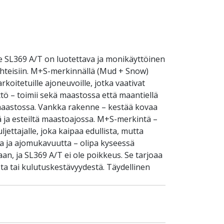
e SL369 A/T on luotettava ja monikäyttöinen
uhteisiin. M+S-merkinnällä (Mud + Snow)
rkoitetuille ajoneuvoille, jotka vaativat
tö – toimii sekä maastossa että maantiellä
 maastossa. Vankka rakenne – kestää kovaa
ltä ja esteiltä maastoajossa. M+S-merkintä –
ettajalle, joka kaipaa edullista, mutta
a ja ajomukavuutta – olipa kyseessä
an, ja SL369 A/T ei ole poikkeus. Se tarjoaa
a tai kulutuskestävyydestä. Täydellinen