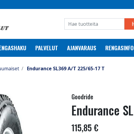
RENGASHAKU
PALVELUT
AJANVARAUS
RENGASINFO
uumaiset
Endurance SL369 A/T 225/65-17 T
Goodride
Endurance SL
115,85 €