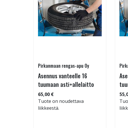
Pirkanmaan rengas-apu Oy
Pirk
 TM-
Asennus vanteelle 16
Ase
95/60-15
tuumaan asti+allelaitto
tuu
65,00 €
55,
Tuote on noudettava
Tuo
liikkeestä.
liik
: 71dB
 88