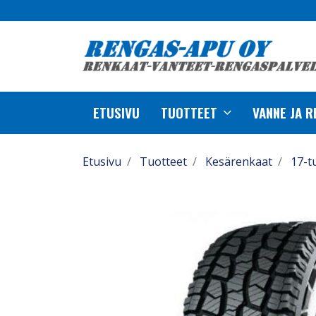
ETUSIVU
TUOTTEET
VANNE JA 
Etusivu
Tuotteet
Kesärenkaat
17-t