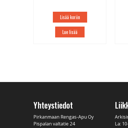
Lisää koriin
Lue lisää
Yhteystiedot
Liik
Pirkanmaan Rengas-Apu Oy
Arkisi
Pispalan valtatie 24
La: 10