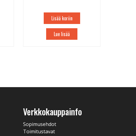
Lisää koriin
Lue lisää
Verkkokauppainfo
Sopimusehdot
Toimitustavat