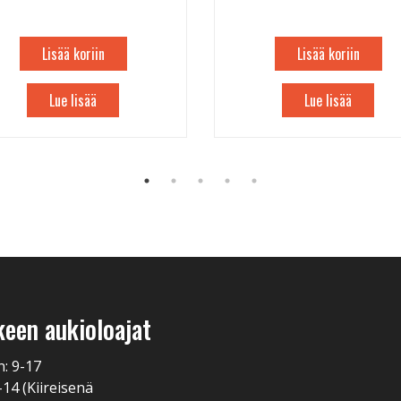
Lisää koriin
Lisää koriin
Lue lisää
Lue lisää
keen aukioloajat
n: 9-17
-14 (Kiireisenä