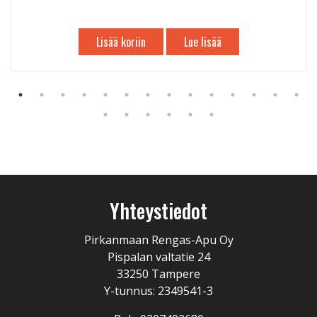
Lisää koriin
Lue lisää
Yhteystiedot
Pirkanmaan Rengas-Apu Oy
Pispalan valtatie 24
33250 Tampere
Y-tunnus: 2349541-3