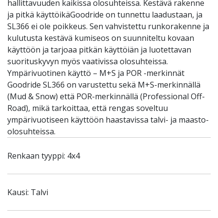
hallittavuuden kaikissa olosuhteissa. Kestävä rakenne
ja pitkä käyttöikäGoodride on tunnettu laadustaan, ja
SL366 ei ole poikkeus. Sen vahvistettu runkorakenne ja
kulutusta kestävä kumiseos on suunniteltu kovaan
käyttöön ja tarjoaa pitkän käyttöiän ja luotettavan
suorituskyvyn myös vaativissa olosuhteissa.
Ympärivuotinen käyttö – M+S ja POR -merkinnät
Goodride SL366 on varustettu sekä M+S-merkinnällä
(Mud & Snow) että POR-merkinnällä (Professional Off-
Road), mikä tarkoittaa, että rengas soveltuu
ympärivuotiseen käyttöön haastavissa talvi- ja maasto-
olosuhteissa.
Renkaan tyyppi: 4x4
Kausi: Talvi