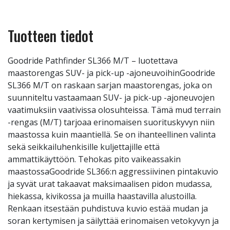
Tuotteen tiedot
Goodride Pathfinder SL366 M/T – luotettava
maastorengas SUV- ja pick-up -ajoneuvoihinGoodride
SL366 M/T on raskaan sarjan maastorengas, joka on
suunniteltu vastaamaan SUV- ja pick-up -ajoneuvojen
vaatimuksiin vaativissa olosuhteissa. Tämä mud terrain
-rengas (M/T) tarjoaa erinomaisen suorituskyvyn niin
maastossa kuin maantiellä. Se on ihanteellinen valinta
sekä seikkailuhenkisille kuljettajille että
ammattikäyttöön. Tehokas pito vaikeassakin
maastossaGoodride SL366:n aggressiivinen pintakuvio
ja syvät urat takaavat maksimaalisen pidon mudassa,
hiekassa, kivikossa ja muilla haastavilla alustoilla.
Renkaan itsestään puhdistuva kuvio estää mudan ja
soran kertymisen ja säilyttää erinomaisen vetokyvyn ja