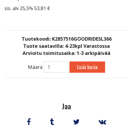
sis. alv 25,5% 53,81 €
Tuotekoodi: K2857516GOODRIDESL366
Tuote saatavilla:
4-23kpl Varastossa
Arvioitu toimitusaika: 1-3 arkipäivää
Lisää koriin
Määrä
Jaa