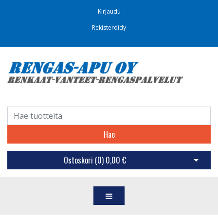
Kirjaudu
Rekisteröidy
Hae
Ostoskori (
0
)
0,00 €
Avaa os