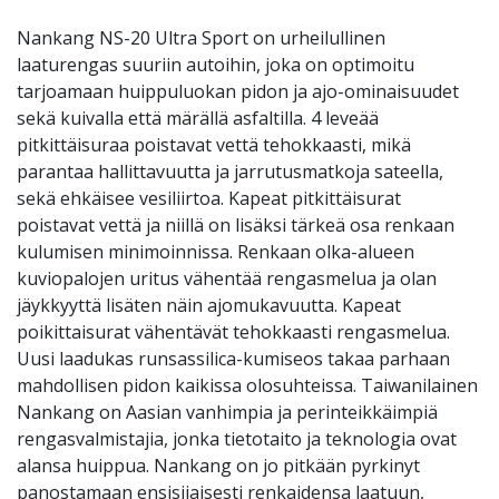
Nankang NS-20 Ultra Sport on urheilullinen
laaturengas suuriin autoihin, joka on optimoitu
tarjoamaan huippuluokan pidon ja ajo-ominaisuudet
sekä kuivalla että märällä asfaltilla. 4 leveää
pitkittäisuraa poistavat vettä tehokkaasti, mikä
parantaa hallittavuutta ja jarrutusmatkoja sateella,
sekä ehkäisee vesiliirtoa. Kapeat pitkittäisurat
poistavat vettä ja niillä on lisäksi tärkeä osa renkaan
kulumisen minimoinnissa. Renkaan olka-alueen
kuviopalojen uritus vähentää rengasmelua ja olan
jäykkyyttä lisäten näin ajomukavuutta. Kapeat
poikittaisurat vähentävät tehokkaasti rengasmelua.
Uusi laadukas runsassilica-kumiseos takaa parhaan
mahdollisen pidon kaikissa olosuhteissa. Taiwanilainen
Nankang on Aasian vanhimpia ja perinteikkäimpiä
rengasvalmistajia, jonka tietotaito ja teknologia ovat
alansa huippua. Nankang on jo pitkään pyrkinyt
panostamaan ensisijaisesti renkaidensa laatuun,