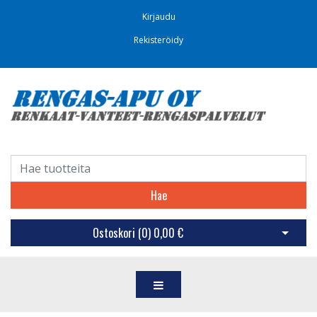
Kirjaudu
Rekisteröidy
Hae
Ostoskori (
0
)
0,00 €
Avaa os