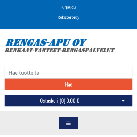
Kirjaudu
Rekisteröidy
Hae
Ostoskori (
0
)
0,00 €
Avaa os