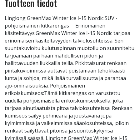
Tuotteen tiedot
Linglong GreenMax Winter Ice I-15 Nordic SUV -
pohjoismainen kitkarengas Erinomainen
käsiteltävyys:GreenMax Winter Ice I-15 Nordic tarjoaa
erinomaisen käsiteltävyyden talviolosuhteissa. Sen
suuntakuvioitu kulutuspinnan muotoilu on suunniteltu
tarjoamaan parhaan mahdollisen pidon ja
hallittavuuden liukkailla teillä. Pitkittäisurat renkaan
pintakuvioinnissa auttavat poistamaan tehokkaasti
lunta ja sohjoa, mikä lisää turvallisuutta ja parantaa
ajo-ominaisuuksia. Pohjoismainen
erikoiskumiseos:Tämä kitkarengas on varustettu
uudella pohjoismaisella erikoiskumiseoksella, joka
tarjoaa ainutlaatuista pitoa talviolosuhteissa. Renkaan
kumiseos säilyy pehmeänä ja joustavana jopa
kylmimmissä ja vaikeimmissa sääolosuhteissa, jolloin
renkaat säilyttävät pitonsa ja suorituskykynsä
kylmässä säässä. Linglong GreenMax Winter Ice I-15