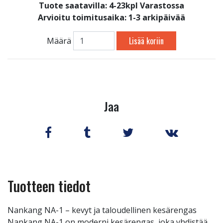
Tuote saatavilla:
4-23kpl Varastossa
Arvioitu toimitusaika: 1-3 arkipäivää
Lisää koriin
Määrä
Jaa
Tuotteen tiedot
Nankang NA-1 – kevyt ja taloudellinen kesärengas
Nankang NA-1 on moderni kesärengas, joka yhdistää