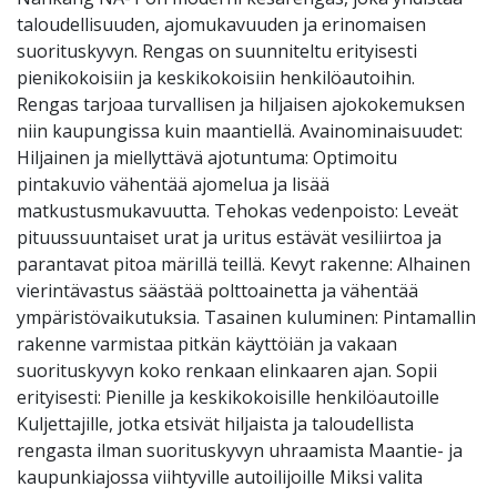
taloudellisuuden, ajomukavuuden ja erinomaisen
suorituskyvyn. Rengas on suunniteltu erityisesti
pienikokoisiin ja keskikokoisiin henkilöautoihin.
Rengas tarjoaa turvallisen ja hiljaisen ajokokemuksen
niin kaupungissa kuin maantiellä. Avainominaisuudet:
Hiljainen ja miellyttävä ajotuntuma: Optimoitu
pintakuvio vähentää ajomelua ja lisää
matkustusmukavuutta. Tehokas vedenpoisto: Leveät
pituussuuntaiset urat ja uritus estävät vesiliirtoa ja
parantavat pitoa märillä teillä. Kevyt rakenne: Alhainen
vierintävastus säästää polttoainetta ja vähentää
ympäristövaikutuksia. Tasainen kuluminen: Pintamallin
rakenne varmistaa pitkän käyttöiän ja vakaan
suorituskyvyn koko renkaan elinkaaren ajan. Sopii
erityisesti: Pienille ja keskikokoisille henkilöautoille
Kuljettajille, jotka etsivät hiljaista ja taloudellista
rengasta ilman suorituskyvyn uhraamista Maantie- ja
kaupunkiajossa viihtyville autoilijoille Miksi valita