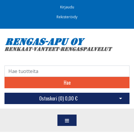
Kirjaudu
Rekisteröidy
Hae
Ostoskori (
0
)
0,00 €
Avaa os