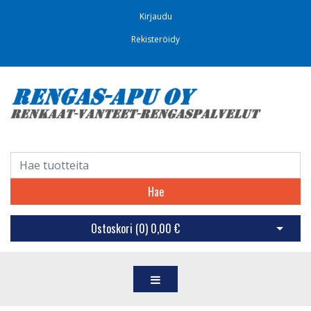
Kirjaudu
Rekisteröidy
Hae
Ostoskori (
0
)
0,00 €
Avaa os