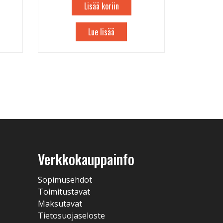
Lisää koriin
Lue lisää
Verkkokauppainfo
Sopimusehdot
Toimitustavat
Maksutavat
Tietosuojaseloste