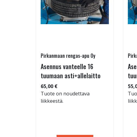
Pirkanmaan rengas-apu Oy
Pirk
 TM-
Asennus vanteelle 16
Ase
95/60-15
tuumaan asti+allelaitto
tuu
65,00 €
55,
Tuote on noudettava
Tuo
liikkeestä.
liik
: 71dB
 88