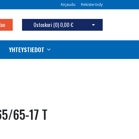
Kirjaudu
Rekisteröidy
Hae
Ostoskori (
0
)
0,00 €
Avaa ostoskori
YHTEYSTIEDOT
5/65-17 T