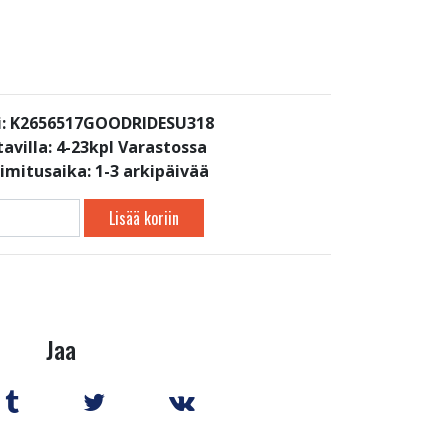
i: K2656517GOODRIDESU318
avilla:
4-23kpl Varastossa
oimitusaika: 1-3 arkipäivää
Lisää koriin
Jaa