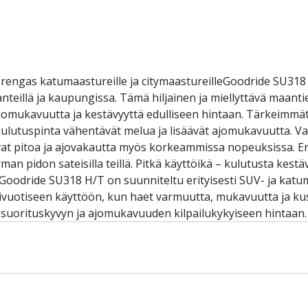
rengas katumaastureille ja citymaastureilleGoodride SU318 
anteillä ja kaupungissa. Tämä hiljainen ja miellyttävä maan
omukavuutta ja kestävyyttä edulliseen hintaan. Tärkeimmät 
kulutuspinta vähentävät melua ja lisäävät ajomukavuutta. V
ntavat pitoa ja ajovakautta myös korkeammissa nopeuksissa.
rman pidon sateisilla teillä. Pitkä käyttöikä – kulutusta kes
Goodride SU318 H/T on suunniteltu erityisesti SUV- ja katuma
ärivuotiseen käyttöön, kun haet varmuutta, mukavuutta ja k
 suorituskyvyn ja ajomukavuuden kilpailukykyiseen hintaan.