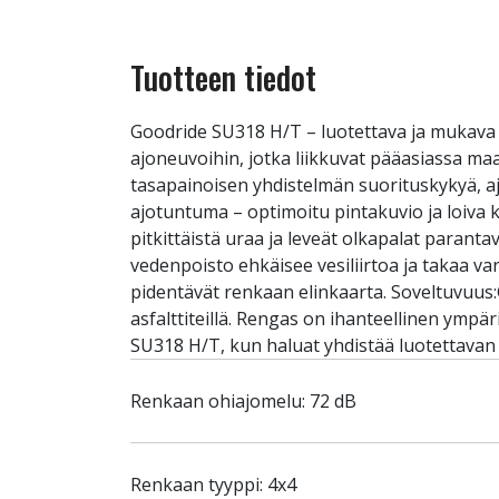
Tuotteen tiedot
Goodride SU318 H/T – luotettava ja mukava 
ajoneuvoihin, jotka liikkuvat pääasiassa ma
tasapainoisen yhdistelmän suorituskykyä, aj
ajotuntuma – optimoitu pintakuvio ja loiva 
pitkittäistä uraa ja leveät olkapalat para
vedenpoisto ehkäisee vesiliirtoa ja takaa va
pidentävät renkaan elinkaarta. Soveltuvuus:
asfalttiteillä. Rengas on ihanteellinen ymp
SU318 H/T, kun haluat yhdistää luotettavan
Renkaan ohiajomelu: 72 dB
Renkaan tyyppi: 4x4