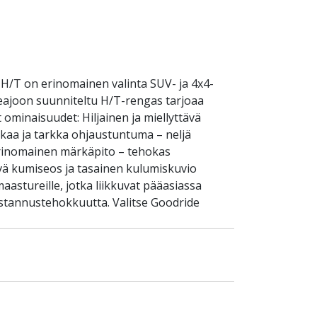
H/T on erinomainen valinta SUV- ja 4x4-
tieajoon suunniteltu H/T-rengas tarjoaa
ominaisuudet: Hiljainen ja miellyttävä
akaa ja tarkka ohjaustuntuma – neljä
 Erinomainen märkäpito – tehokas
tävä kumiseos ja tasainen kulumiskuvio
astureille, jotka liikkuvat pääasiassa
ustannustehokkuutta. Valitse Goodride