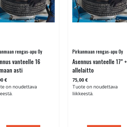
anmaan rengas-apu Oy
Pirkanmaan rengas-apu Oy
nnus vanteelle 16
Asennus vanteelle 17" +
maan asti
allelaitto
00 €
75,00 €
te on noudettava
Tuote on noudettava
keestä.
liikkeestä.