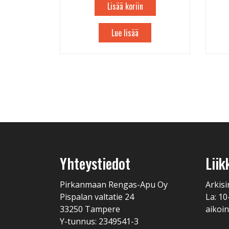
Lisää koriin
Lue lisää
Yhteystiedot
Liik
Pirkanmaan Rengas-Apu Oy
Arkisi
Pispalan valtatie 24
La: 10
33250 Tampere
aikoin
Y-tunnus: 2349541-3