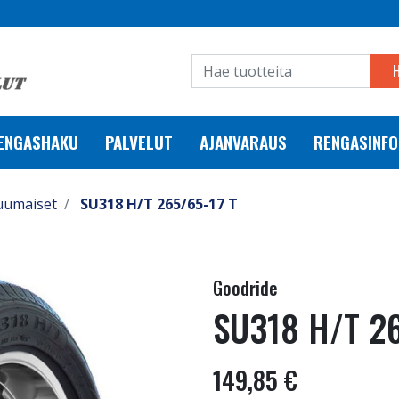
RENGASHAKU
PALVELUT
AJANVARAUS
RENGASINFO
uumaiset
SU318 H/T 265/65-17 T
Goodride
SU318 H/T 26
149,85 €