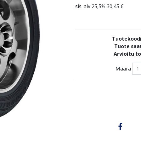
sis. alv 25,5% 30,45 €
Tuotekood
Tuote saat
Arvioitu t
Määrä