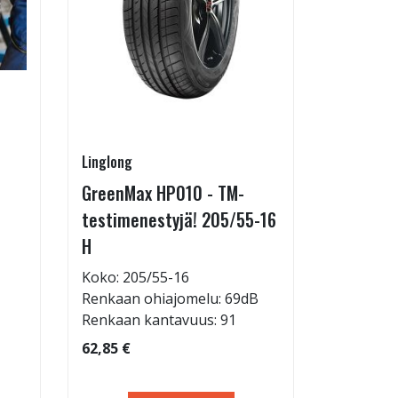
Linglong
Pirkanmaa
GreenMax HP010 - TM-
Asennus 
testimenestyjä! 205/55-16
allelaitt
H
85,00 €
Tuote on
Koko: 205/55-16
liikkeestä
Renkaan ohiajomelu: 69dB
Renkaan kantavuus: 91
62,85 €