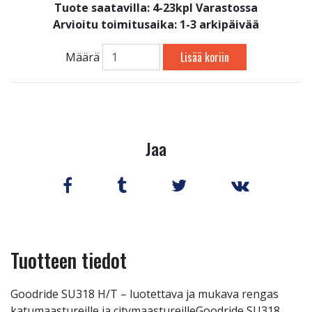
Tuote saatavilla:
4-23kpl Varastossa
Arvioitu toimitusaika: 1-3 arkipäivää
Lisää koriin
Määrä
Jaa
Tuotteen tiedot
Goodride SU318 H/T – luotettava ja mukava rengas
katumaastureille ja citymaastureilleGoodride SU318