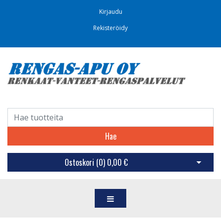
Kirjaudu
Rekisteröidy
Hae
Ostoskori (
0
)
0,00 €
Avaa os