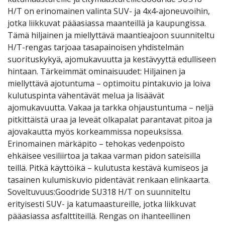
H/T on erinomainen valinta SUV- ja 4x4-ajoneuvoihin,
jotka liikkuvat pääasiassa maanteillä ja kaupungissa.
Tämä hiljainen ja miellyttävä maantieajoon suunniteltu
H/T-rengas tarjoaa tasapainoisen yhdistelmän
suorituskykyä, ajomukavuutta ja kestävyyttä edulliseen
hintaan. Tärkeimmät ominaisuudet: Hiljainen ja
miellyttävä ajotuntuma – optimoitu pintakuvio ja loiva
kulutuspinta vähentävät melua ja lisäävät
ajomukavuutta. Vakaa ja tarkka ohjaustuntuma – neljä
pitkittäistä uraa ja leveät olkapalat parantavat pitoa ja
ajovakautta myös korkeammissa nopeuksissa.
Erinomainen märkäpito – tehokas vedenpoisto
ehkäisee vesiliirtoa ja takaa varman pidon sateisilla
teillä. Pitkä käyttöikä – kulutusta kestävä kumiseos ja
tasainen kulumiskuvio pidentävät renkaan elinkaarta.
Soveltuvuus:Goodride SU318 H/T on suunniteltu
erityisesti SUV- ja katumaastureille, jotka liikkuvat
pääasiassa asfalttiteillä. Rengas on ihanteellinen