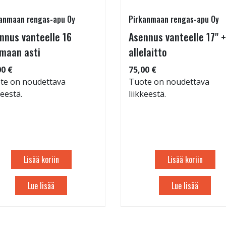
anmaan rengas-apu Oy
Pirkanmaan rengas-apu Oy
nnus vanteelle 16
Asennus vanteelle 17" +
maan asti
allelaitto
00 €
75,00 €
te on noudettava
Tuote on noudettava
keestä.
liikkeestä.
Lisää koriin
Lisää koriin
Lue lisää
Lue lisää