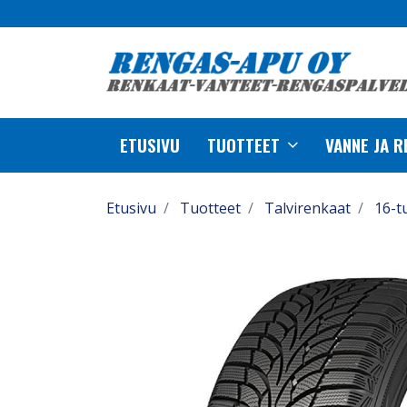
ETUSIVU
TUOTTEET
VANNE JA 
Etusivu
Tuotteet
Talvirenkaat
16-t