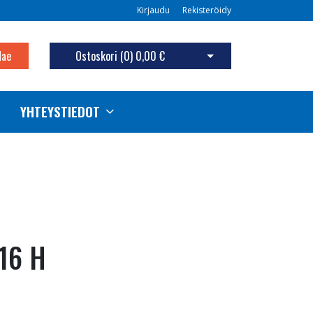
Kirjaudu
Rekisteröidy
Hae
Ostoskori (
0
)
0,00 €
Avaa ostoskori
YHTEYSTIEDOT
16 H