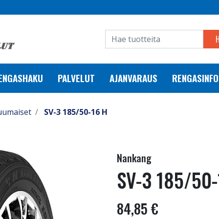
RENGASHAKU
PALVELUT
AJANVARAUS
RENGASINFO
uumaiset
SV-3 185/50-16 H
Nankang
SV-3 185/50-
84,85 €