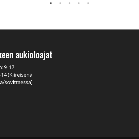
keen aukioloajat
n: 9-17
-14 (Kiireisenä
a/sovittaessa)