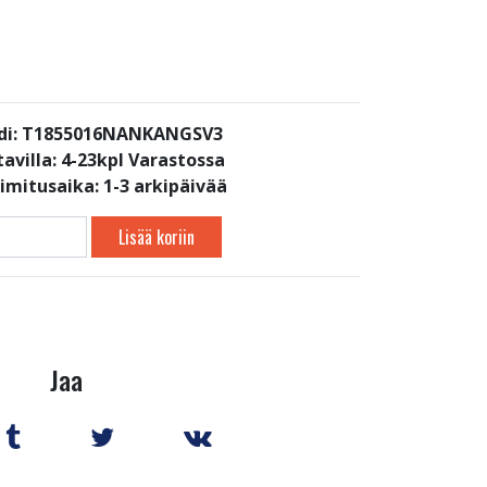
di: T1855016NANKANGSV3
avilla:
4-23kpl Varastossa
oimitusaika: 1-3 arkipäivää
Lisää koriin
Jaa