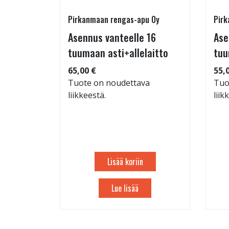
Pirkanmaan rengas-apu Oy
Pirk
16 T
Asennus vanteelle 16
Ase
tuumaan asti+allelaitto
tuu
 94
65,00 €
55,
Tuote on noudettava
Tuo
liikkeestä.
liik
Lisää koriin
Lue lisää