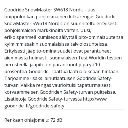
Goodride SnowMaster SW618 Nordic - uusi
huippuluokan pohjoismainen kitkarengas Goodride
SnowMaster SW618 Nordic on suunniteltu erityisesti
pohjoismaiden markkinoita varten. Uusi,
erikoispehmeä kumiseos säilyttää pito-ominaisuutensa
kylmimmissäkin suomalaisissa talviolosuhteissa.
Erityisesti jääpito-ominaisuudet ovat parantuneet
aiemmasta huimasti, suomalaisen Test Worldin testien
perusteella jääpito on parantunut jopa yli 10
prosenttia. Goodride: Taattua laatua oikeaan hintaan.
Tarjoamme lisäksi ainutlaatuisen Goodride Safety-
turvan. Vaikka rengas vaurioituisi tapaturmaisesti,
korvaamme sen Goodriden Safety-turvan puitteissa.
Lisätietoja Goodride Safety-turvasta http://www.
goodride. fi/goodride-safety
Renkaan ohiajomelu: 72 dB