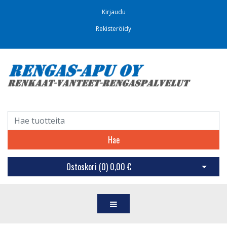
Kirjaudu
Rekisteröidy
Hae
Ostoskori (
0
)
0,00 €
Avaa os