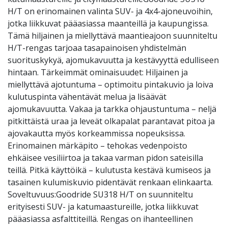
H/T on erinomainen valinta SUV- ja 4x4-ajoneuvoihin,
jotka liikkuvat pääasiassa maanteillä ja kaupungissa.
Tämä hiljainen ja miellyttävä maantieajoon suunniteltu
H/T-rengas tarjoaa tasapainoisen yhdistelmän
suorituskykyä, ajomukavuutta ja kestävyyttä edulliseen
hintaan. Tärkeimmät ominaisuudet: Hiljainen ja
miellyttävä ajotuntuma – optimoitu pintakuvio ja loiva
kulutuspinta vähentävät melua ja lisäävät
ajomukavuutta. Vakaa ja tarkka ohjaustuntuma – neljä
pitkittäistä uraa ja leveät olkapalat parantavat pitoa ja
ajovakautta myös korkeammissa nopeuksissa.
Erinomainen märkäpito – tehokas vedenpoisto
ehkäisee vesiliirtoa ja takaa varman pidon sateisilla
teillä. Pitkä käyttöikä – kulutusta kestävä kumiseos ja
tasainen kulumiskuvio pidentävät renkaan elinkaarta.
Soveltuvuus:Goodride SU318 H/T on suunniteltu
erityisesti SUV- ja katumaastureille, jotka liikkuvat
pääasiassa asfalttiteillä. Rengas on ihanteellinen