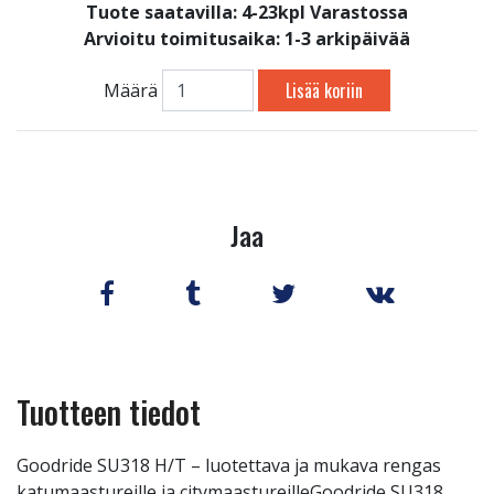
Tuote saatavilla:
4-23kpl Varastossa
Arvioitu toimitusaika: 1-3 arkipäivää
Lisää koriin
Määrä
Jaa
Tuotteen tiedot
Goodride SU318 H/T – luotettava ja mukava rengas
katumaastureille ja citymaastureilleGoodride SU318