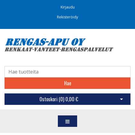
Kirjaudu
Rekisteröidy
Hae
Ostoskori (
0
)
0,00 €
Avaa os