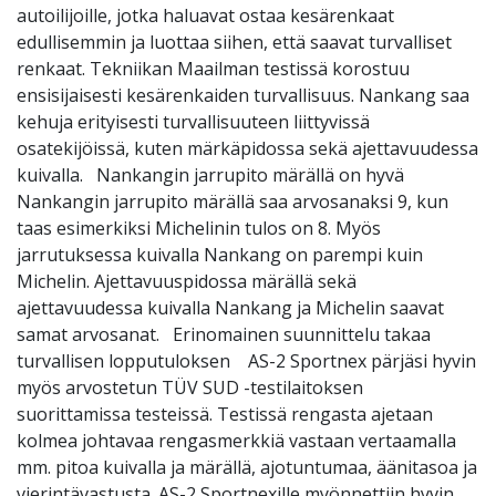
autoilijoille, jotka haluavat ostaa kesärenkaat
edullisemmin ja luottaa siihen, että saavat turvalliset
renkaat. Tekniikan Maailman testissä korostuu
ensisijaisesti kesärenkaiden turvallisuus. Nankang saa
kehuja erityisesti turvallisuuteen liittyvissä
osatekijöissä, kuten märkäpidossa sekä ajettavuudessa
kuivalla. Nankangin jarrupito märällä on hyvä
Nankangin jarrupito märällä saa arvosanaksi 9, kun
taas esimerkiksi Michelinin tulos on 8. Myös
jarrutuksessa kuivalla Nankang on parempi kuin
Michelin. Ajettavuuspidossa märällä sekä
ajettavuudessa kuivalla Nankang ja Michelin saavat
samat arvosanat. Erinomainen suunnittelu takaa
turvallisen lopputuloksen AS-2 Sportnex pärjäsi hyvin
myös arvostetun TÜV SUD -testilaitoksen
suorittamissa testeissä. Testissä rengasta ajetaan
kolmea johtavaa rengasmerkkiä vastaan vertaamalla
mm. pitoa kuivalla ja märällä, ajotuntumaa, äänitasoa ja
vierintävastusta. AS-2 Sportnexille myönnettiin hyvin