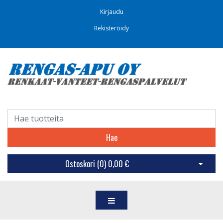
Kirjaudu
Rekisteröidy
Hae
Ostoskori (
0
)
0,00 €
Avaa os