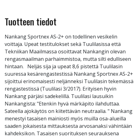
Tuotteen tiedot
Nankang Sportnex AS-2+ on todellinen vesikelin
voittaja. Upeat testitulokset sekä Tuulilasissa että
Tekniikan Maailmassa osoittavat Nankangin olevan
rengasmaailman parhaimmistoa, mutta silti edulliseen
hintaan. Neljäs sija ja upeat 8,6 pistettä Tuulilasin
suuressa kesärengastestissä Nankang Sportnex AS-2+
sijoittui erinomaisesti neljänneksi Tuulilasin tekemässä
rengastestissä (Tuulilasi 3/2017). Erityisen hyvin
Nankang pärjäsi sadekelillä. Tuulilasi lausuikin
Nankangista: "Etenkin hyvä märkäpito ilahduttaa.
Sateella ajokäytös on kiitettävän neutraalia. " Nankang
menestyi tasaisen mainiosti myös muilla osa-alueilla
saaden jokaisesta mittauksesta arvosanaksi vähintään
kahdeksikon. Tasaisen suorituksen seurauksena