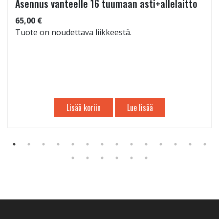
Asennus vanteelle 16 tuumaan asti+allelaitto
65,00 €
Tuote on noudettava liikkeestä.
Lisää koriin
Lue lisää