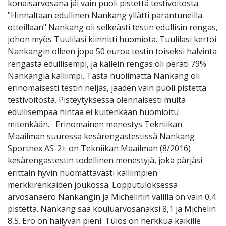
konaisarvosana jäi vain puoli pistettä testivoitosta.
"Hinnaltaan edullinen Nankang yllätti parantuneilla
otteillaan" Nankang oli selkeästi testin edullisin rengas,
johon myös Tuulilasi kiinnitti huomiota. Tuulilasi kertoi
Nankangin olleen jopa 50 euroa testin toiseksi halvinta
rengasta edullisempi, ja kallein rengas oli peräti 79%
Nankangia kalliimpi. Tästä huolimatta Nankang oli
erinomaisesti testin neljäs, jääden vain puoli pistettä
testivoitosta. Pisteytyksessä olennaisesti muita
edullisempaa hintaa ei kuitenkaan huomioitu
mitenkään. Erinomainen menestys Tekniikan
Maailman suuressa kesärengastestissä Nankang
Sportnex AS-2+ on Tekniikan Maailman (8/2016)
kesärengastestin todellinen menestyjä, joka pärjäsi
erittäin hyvin huomattavasti kalliimpien
merkkirenkaiden joukossa. Lopputuloksessa
arvosanaero Nankangin ja Michelinin välillä on vain 0,4
pistettä. Nankang saa kouluarvosanaksi 8,1 ja Michelin
8,5. Ero on häilyvän pieni. Tulos on herkkua kaikille