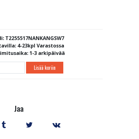
di: T2255517NANKANGSW7
avilla:
4-23kpl Varastossa
oimitusaika: 1-3 arkipäivää
Lisää koriin
Jaa