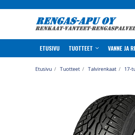
ETUSIVU
TUOTTEET
VANNE JA 
Etusivu
Tuotteet
Talvirenkaat
17-t