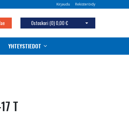
Kirjaudu
Rekisteröidy
Hae
Ostoskori (
0
)
0,00 €
Avaa ostoskori
YHTEYSTIEDOT
17 T