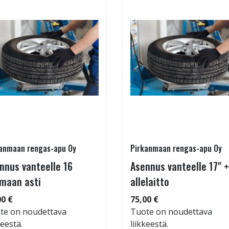
anmaan rengas-apu Oy
Pirkanmaan rengas-apu Oy
nnus vanteelle 16
Asennus vanteelle 17" +
maan asti
allelaitto
00 €
75,00 €
te on noudettava
Tuote on noudettava
keestä.
liikkeestä.