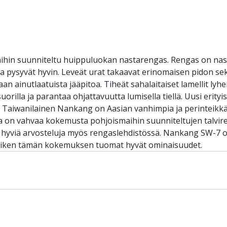
ihin suunniteltu huippuluokan nastarengas. Rengas on nasto
t ja pysyvät hyvin. Leveät urat takaavat erinomaisen pidon s
n ainutlaatuista jääpitoa. Tiheät sahalaitaiset lamellit lyhe
illa ja parantaa ohjattavuutta lumisella tiellä. Uusi erityise
. Taiwanilainen Nankang on Aasian vanhimpia ja perinteikkäi
a on vahvaa kokemusta pohjoismaihin suunniteltujen talvir
hyviä arvosteluja myös rengaslehdistössä. Nankang SW-7 on
 kaiken tämän kokemuksen tuomat hyvät ominaisuudet.