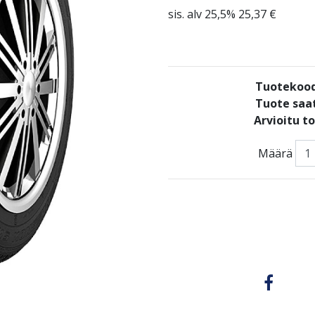
sis. alv 25,5% 25,37 €
Tuotekoo
Tuote saat
Arvioitu t
Määrä