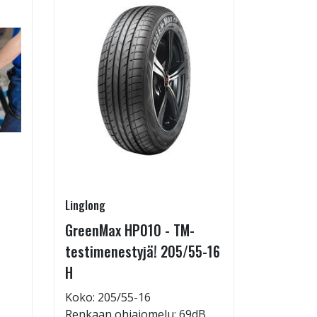
Linglong
Pirkanmaa
GreenMax HP010 - TM-
Asennus 
testimenestyjä! 205/55-16
allelaitt
H
85,00 €
Tuote on
Koko: 205/55-16
liikkeestä
Renkaan ohiajomelu: 69dB