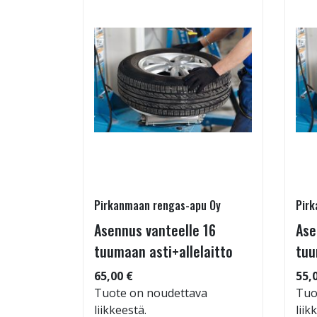
Pirkanmaan rengas-apu Oy
Pirk
16 T
Asennus vanteelle 16
Ase
tuumaan asti+allelaitto
tuu
 94
65,00 €
55,
Tuote on noudettava
Tuo
liikkeestä.
liik