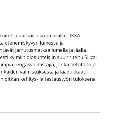
itettu parhailla kotimaisilla TIKKA-
ekä etenemiskyvyn lumessa ja
ntävät jarrutusmatkaa lumella ja jäällä.
sti kylmiin olosuhteisiin suunniteltu Silica-
mpiä rengasvalmistajia, jonka tietotaito ja
enkaiden valmistuksesta ja laadukkaat
 pitkän kehitys- ja testaustyön tuloksena