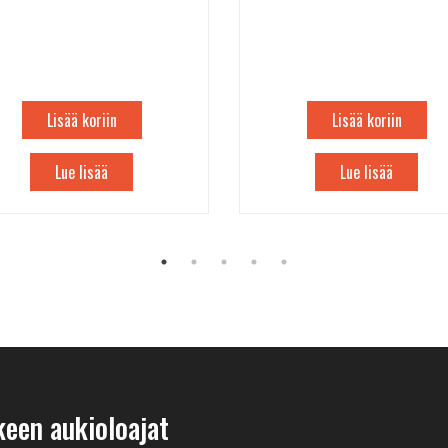
Lisää koriin
Lisää koriin
Lue lisää
Lue lisää
keen aukioloajat