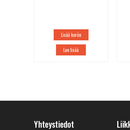
Lisää koriin
Lue lisää
Yhteystiedot
Liik