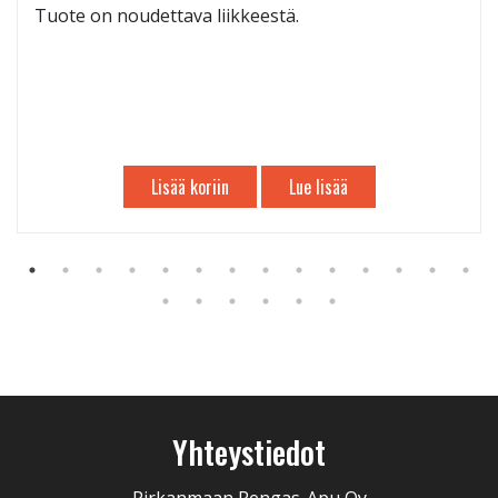
Tuote on noudettava liikkeestä.
Lisää koriin
Lue lisää
Yhteystiedot
Pirkanmaan Rengas-Apu Oy