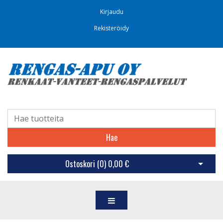
Kirjaudu
Rekisteröidy
Hae
Ostoskori (
0
)
0,00 €
Avaa os