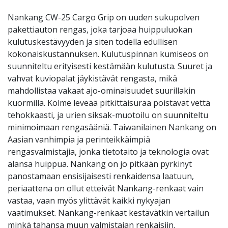
Nankang CW-25 Cargo Grip on uuden sukupolven
pakettiauton rengas, joka tarjoaa huippuluokan
kulutuskestävyyden ja siten todella edullisen
kokonaiskustannuksen. Kulutuspinnan kumiseos on
suunniteltu erityisesti kestämään kulutusta. Suuret ja
vahvat kuviopalat jäykistävät rengasta, mikä
mahdollistaa vakaat ajo-ominaisuudet suurillakin
kuormilla. Kolme leveää pitkittäisuraa poistavat vettä
tehokkaasti, ja urien siksak-muotoilu on suunniteltu
minimoimaan rengasääniä. Taiwanilainen Nankang on
Aasian vanhimpia ja perinteikkäimpiä
rengasvalmistajia, jonka tietotaito ja teknologia ovat
alansa huippua. Nankang on jo pitkään pyrkinyt
panostamaan ensisijaisesti renkaidensa laatuun,
periaattena on ollut etteivät Nankang-renkaat vain
vastaa, vaan myös ylittävät kaikki nykyajan
vaatimukset. Nankang-renkaat kestävätkin vertailun
minkä tahansa muun valmistajan renkaisiin.