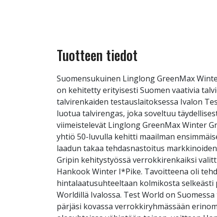
Tuotteen tiedot
Suomensukuinen Linglong GreenMax Winter G
on kehitetty erityisesti Suomen vaativia ta
talvirenkaiden testauslaitoksessa Ivalon Tes
luotua talvirengas, joka soveltuu täydellise
viimeistelevät Linglong GreenMax Winter Grip
yhtiö 50-luvulla kehitti maailman ensimmäis
laadun takaa tehdasnastoitus markkinoiden 
Gripin kehitystyössä verrokkirenkaiksi valit
Hankook Winter I*Pike. Tavoitteena oli tehd
hintalaatusuhteeltaan kolmikosta selkeästi p
Worldillä Ivalossa. Test World on Suomess
pärjäsi kovassa verrokkiryhmässään erinomaise