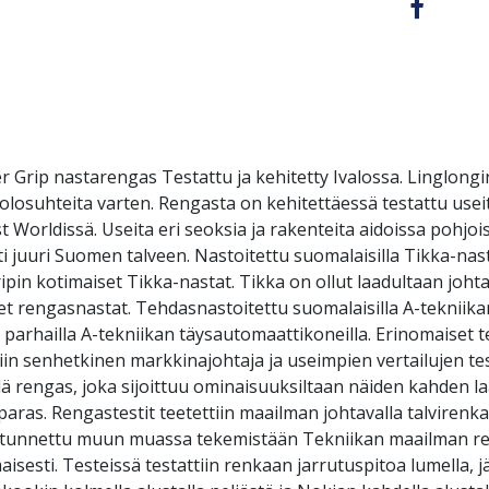
rip nastarengas Testattu ja kehitetty Ivalossa. Linglong
lviolosuhteita varten. Rengasta on kehitettäessä testattu 
t Worldissä. Useita eri seoksia ja rakenteita aidoissa pohjoi
sti juuri Suomen talveen. Nastoitettu suomalaisilla Tikka-nas
in kotimaiset Tikka-nastat. Tikka on ollut laadultaan johta
et rengasnastat. Tehdasnastoitettu suomalaisilla A-tekniik
parhailla A-tekniikan täysautomaattikoneilla. Erinomaiset 
tiin senhetkinen markkinajohtaja ja useimpien vertailujen tes
ä rengas, joka sijoittuu ominaisuuksiltaan näiden kahden la
aras. Rengastestit teetettiin maailman johtavalla talvirenka
a tunnettu muun muassa tekemistään Tekniikan maailman ren
sti. Testeissä testattiin renkaan jarrutuspitoa lumella, jääl