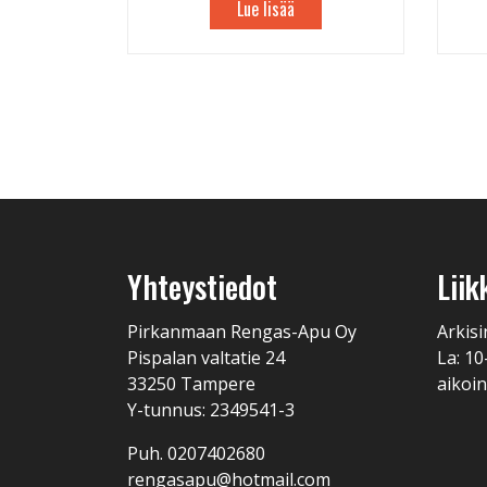
Lue lisää
Yhteystiedot
Liik
Pirkanmaan Rengas-Apu Oy
Arkisi
Pispalan valtatie 24
La: 10
33250 Tampere
aikoin
Y-tunnus: 2349541-3
Puh. 0207402680
rengasapu@hotmail.com