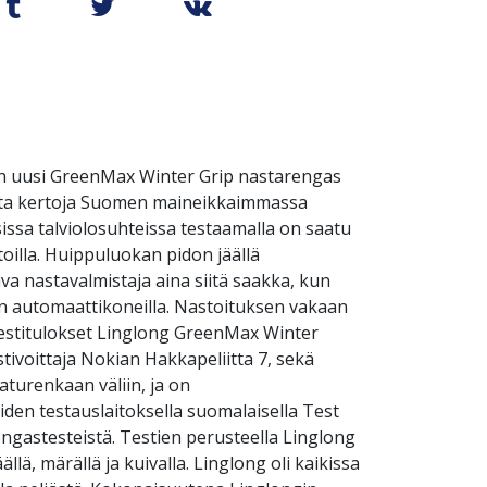
in uusi GreenMax Winter Grip nastarengas
useita kertoja Suomen maineikkaimmassa
sissa talviolosuhteissa testaamalla on saatu
toilla. Huippuluokan pidon jäällä
va nastavalmistaja aina siitä saakka, kun
an automaattikoneilla. Nastoituksen vakaan
testitulokset Linglong GreenMax Winter
tivoittaja Nokian Hakkapeliitta 7, sekä
aturenkaan väliin, ja on
iden testauslaitoksella suomalaisella Test
gastesteistä. Testien perusteella Linglong
lä, märällä ja kuivalla. Linglong oli kaikissa