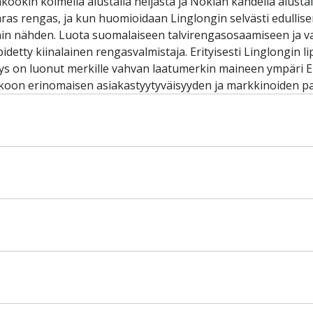
kookin kolmella alustalla neljästä ja Nokian kahdella alusta
ras rengas, ja kun huomioidaan Linglongin selvästi edullis
ihin nähden. Luota suomalaiseen talvirengasosaamiseen ja v
idetty kiinalainen rengasvalmistaja. Erityisesti Linglongin 
ys on luonut merkille vahvan laatumerkin maineen ympäri 
kkoon erinomaisen asiakastyytyväisyyden ja markkinoiden p