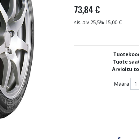
73,84 €
sis. alv 25,5% 15,00 €
Tuotekoo
Tuote saat
Arvioitu t
Määrä