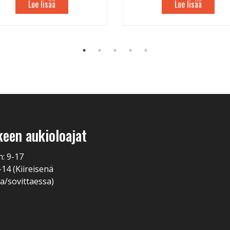
Lue lisää
Lue lisää
keen aukioloajat
n: 9-17
-14 (Kiireisenä
a/sovittaessa)