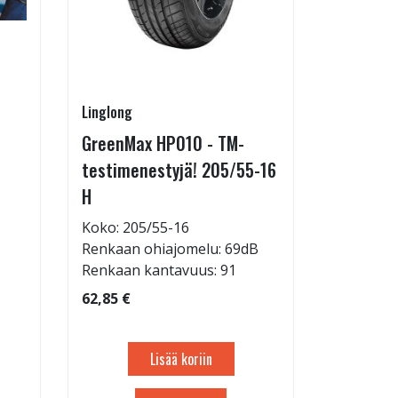
Linglong
Pirkanmaa
GreenMax HP010 - TM-
Asennus 
testimenestyjä! 205/55-16
allelaitt
H
85,00 €
Tuote on
Koko: 205/55-16
liikkeestä
Renkaan ohiajomelu: 69dB
Renkaan kantavuus: 91
62,85 €
Lisää koriin