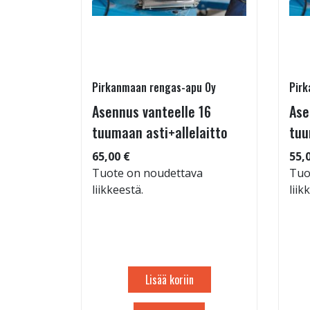
Pirkanmaan rengas-apu Oy
Pirk
 TM-
Asennus vanteelle 16
Ase
95/60-15
tuumaan asti+allelaitto
tuu
65,00 €
55,
Tuote on noudettava
Tuo
liikkeestä.
liik
: 71dB
 88
Lisää koriin