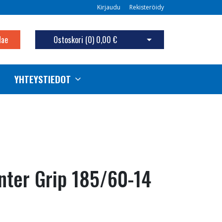
Kirjaudu
Rekisteröidy
Hae
Ostoskori (
0
)
0,00 €
Avaa ostoskori
YHTEYSTIEDOT
ter Grip 185/60-14