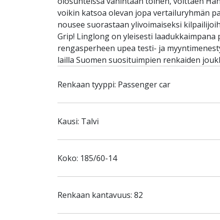
olosuhteissa vähintään toinen, voittaen Han
voikin katsoa olevan jopa vertailuryhmän pa
nousee suorastaan ylivoimaiseksi kilpailijo
Grip! Linglong on yleisesti laadukkaimpana p
rengasperheen upea testi- ja myyntimenest
lailla Suomen suosituimpien renkaiden jou
Renkaan tyyppi: Passenger car
Kausi: Talvi
Koko: 185/60-14
Renkaan kantavuus: 82