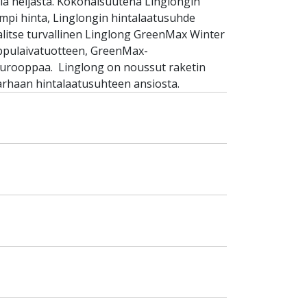
lla neljästä. Kokonaisuutena Linglongin
empi hinta, Linglongin hintalaatusuhde
alitse turvallinen Linglong GreenMax Winter
lippulaivatuotteen, GreenMax-
Eurooppaa. Linglong on noussut raketin
arhaan hintalaatusuhteen ansiosta.