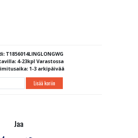
di: T1856014LINGLONGWG
avilla:
4-23kpl Varastossa
oimitusaika: 1-3 arkipäivää
Lisää koriin
Jaa