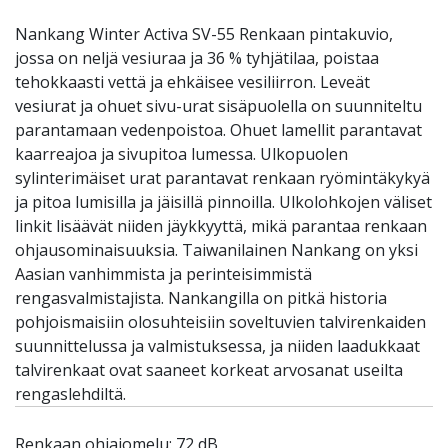
Nankang Winter Activa SV-55 Renkaan pintakuvio,
jossa on neljä vesiuraa ja 36 % tyhjätilaa, poistaa
tehokkaasti vettä ja ehkäisee vesiliirron. Leveät
vesiurat ja ohuet sivu-urat sisäpuolella on suunniteltu
parantamaan vedenpoistoa. Ohuet lamellit parantavat
kaarreajoa ja sivupitoa lumessa. Ulkopuolen
sylinterimäiset urat parantavat renkaan ryömintäkykyä
ja pitoa lumisilla ja jäisillä pinnoilla. Ulkolohkojen väliset
linkit lisäävät niiden jäykkyyttä, mikä parantaa renkaan
ohjausominaisuuksia. Taiwanilainen Nankang on yksi
Aasian vanhimmista ja perinteisimmistä
rengasvalmistajista. Nankangilla on pitkä historia
pohjoismaisiin olosuhteisiin soveltuvien talvirenkaiden
suunnittelussa ja valmistuksessa, ja niiden laadukkaat
talvirenkaat ovat saaneet korkeat arvosanat useilta
rengaslehdiltä.
Renkaan ohiajomelu: 72 dB