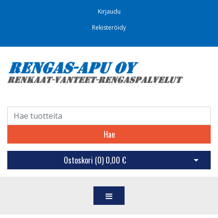
Kirjaudu
Rekisteröidy
Hae
Ostoskori (
0
)
0,00 €
Avaa os