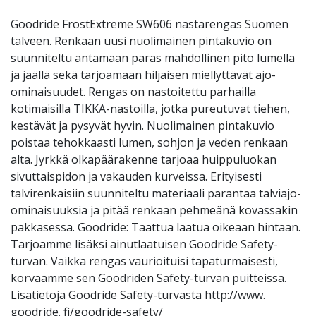
Goodride FrostExtreme SW606 nastarengas Suomen
talveen. Renkaan uusi nuolimainen pintakuvio on
suunniteltu antamaan paras mahdollinen pito lumella
ja jäällä sekä tarjoamaan hiljaisen miellyttävät ajo-
ominaisuudet. Rengas on nastoitettu parhailla
kotimaisilla TIKKA-nastoilla, jotka pureutuvat tiehen,
kestävät ja pysyvät hyvin. Nuolimainen pintakuvio
poistaa tehokkaasti lumen, sohjon ja veden renkaan
alta. Jyrkkä olkapäärakenne tarjoaa huippuluokan
sivuttaispidon ja vakauden kurveissa. Erityisesti
talvirenkaisiin suunniteltu materiaali parantaa talviajo-
ominaisuuksia ja pitää renkaan pehmeänä kovassakin
pakkasessa. Goodride: Taattua laatua oikeaan hintaan.
Tarjoamme lisäksi ainutlaatuisen Goodride Safety-
turvan. Vaikka rengas vaurioituisi tapaturmaisesti,
korvaamme sen Goodriden Safety-turvan puitteissa.
Lisätietoja Goodride Safety-turvasta http://www.
goodride. fi/goodride-safety/