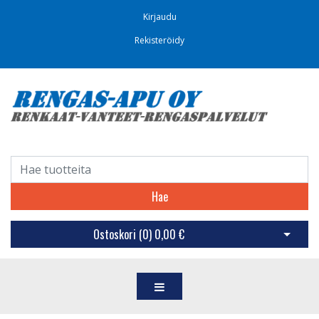
Kirjaudu
Rekisteröidy
Hae
Ostoskori (
0
)
0,00 €
Avaa os